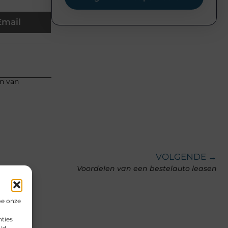
Email
en van
VOLGENDE →
Voordelen van een bestelauto leasen
oe onze
ties