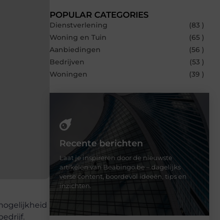
POPULAR CATEGORIES
Dienstverlening
(83 )
Woning en Tuin
(65 )
Aanbiedingen
(56 )
Bedrijven
(53 )
Woningen
(39 )
Recente berichten
Laat je inspireren door de nieuwste
artikelen van Beabingo.be – dagelijks
verse content, boordevol ideeën, tips en
inzichten.
mogelijkheid
edrijf.