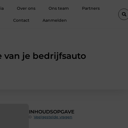
n boekhouder in Kortrijk bij digitaal boekhouden?
Groothandel
ia
Over ons
Ons team
Partners
Contact
Aanmelden
 van je bedrijfsauto
INHOUDSOPGAVE
Veelgestelde vragen