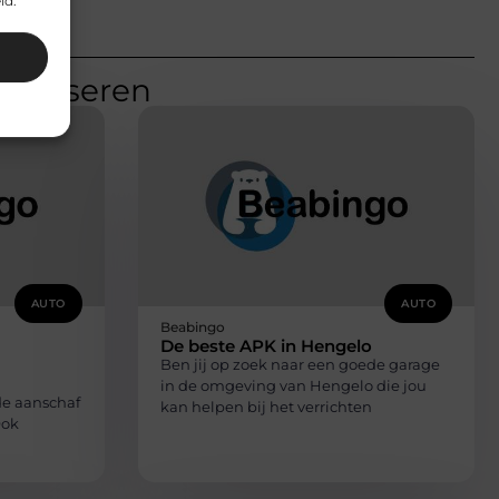
id.
teresseren
AUTO
AUTO
Beabingo
De beste APK in Hengelo
Ben jij op zoek naar een goede garage
in de omgeving van Hengelo die jou
 de aanschaf
kan helpen bij het verrichten
Ook