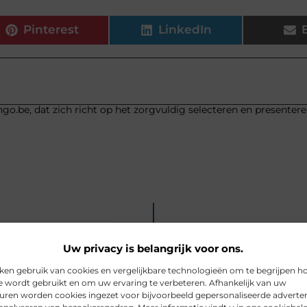
Pinterest
LinkedIn
go.be, dat zich richt op het zorgvuldig selecteren en presenter
Uw privacy is belangrijk voor ons.
ken gebruik van cookies en vergelijkbare technologieën om te begrijpen h
e wordt gebruikt en om uw ervaring te verbeteren. Afhankelijk van uw
uren worden cookies ingezet voor bijvoorbeeld gepersonaliseerde adverten