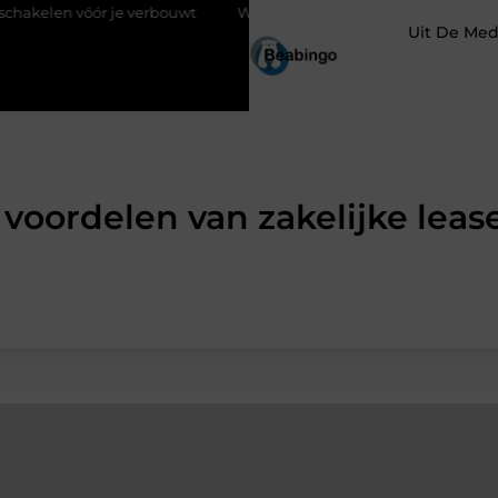
ór je verbouwt
Wat is KY glijmiddel?
Waarom kiezen voor ee
Uit De Med
 voordelen van zakelijke lease