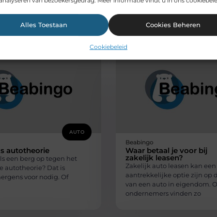
analyseren van bezoekersgedrag. Meer informatie vindt u in ons cookiebele
Alles Toestaan
Cookies Beheren
rde artikelen
die u mogelijk in
Cookiebeleid
AUTO
Beabingo
s autotheorie
Waar betaal je voor bij
zakelijk leasen?
 als een berg op tegen het
Zakelijk auto leasen kan een
e autotheorie? Dat is
aantrekkelijke optie zijn op
ergens voor nodig. Of
van een auto in eigendom. 
ondernemers vinden zo