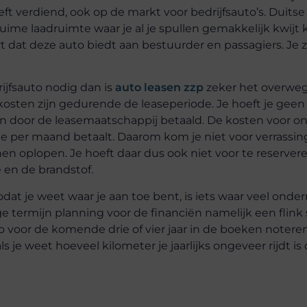
t verdiend, ook op de markt voor bedrijfsauto’s. Duitse
ruime laadruimte waar je al je spullen gemakkelijk kwijt 
dat deze auto biedt aan bestuurder en passagiers. Je z
ijfsauto nodig dan is
auto leasen zzp
zeker het overwe
kosten zijn gedurende de leaseperiode. Je hoeft je geen
 door de leasemaatschappij betaald. De kosten voor o
 je per maand betaalt. Daarom kom je niet voor verrassin
oplopen. Je hoeft daar dus ook niet voor te reservere
e en de brandstof.
odat je weet waar je aan toe bent, is iets waar veel ond
 termijn planning voor de financiën namelijk een flink
o voor de komende drie of vier jaar in de boeken notere
 je weet hoeveel kilometer je jaarlijks ongeveer rijdt is 