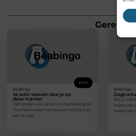
en het 
Gerelatee
AUTO
Beabingo
Beabingo
Je auto wassen doe je op
Dagcursu
deze manier!
Zie jij ook
Het wassen van je auto is erg belangrijk
halen van j
Voor het wassen van je auto hoef je niet
helemaal n
per se naar