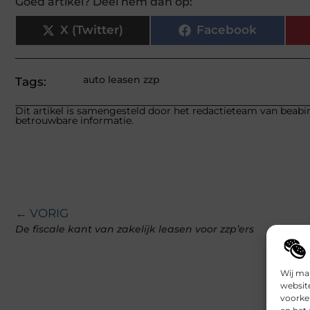
Goed artikel? Deel hem dan op:
X (Twitter)
Facebook
auto leasen zzp
Tags:
Dit artikel is samengesteld door het redactieteam van beabin
betrouwbare informatie.
← VORIG
De fiscale kant van zakelijk leasen voor zzp’ers
Wij ma
websit
voorke