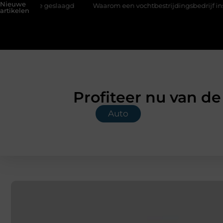
Nieuwe
e geslaagd
Waarom een vochtbestrijdingsbedrijf inschakelen vó
artikelen
Profiteer nu van de
Auto