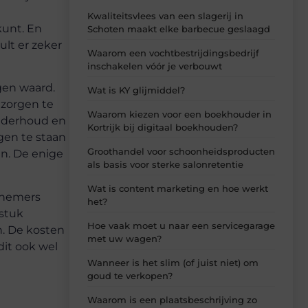
Kwaliteitsvlees van een slagerij in
kunt. En
Schoten maakt elke barbecue geslaagd
ult er zeker
Waarom een vochtbestrijdingsbedrijf
inschakelen vóór je verbouwt
gen waard.
Wat is KY glijmiddel?
 zorgen te
Waarom kiezen voor een boekhouder in
nderhoud en
Kortrijk bij digitaal boekhouden?
gen te staan
Groothandel voor schoonheidsproducten
n. De enige
als basis voor sterke salonretentie
Wat is content marketing en hoe werkt
ernemers
het?
 stuk
Hoe vaak moet u naar een servicegarage
n. De kosten
met uw wagen?
dit ook wel
Wanneer is het slim (of juist niet) om
goud te verkopen?
Waarom is een plaatsbeschrijving zo