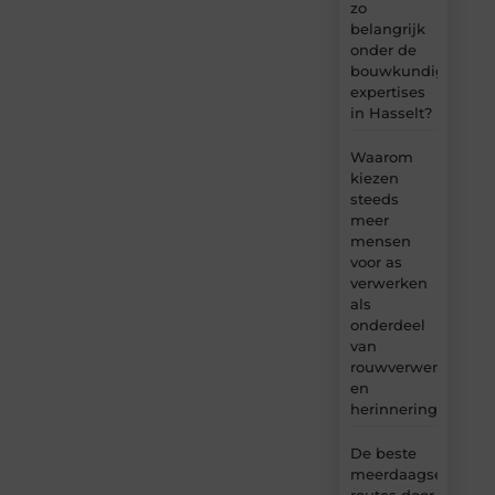
zo
belangrijk
onder de
bouwkundige
expertises
in Hasselt?
Waarom
kiezen
steeds
meer
mensen
voor as
verwerken
als
onderdeel
van
rouwverwerking
en
herinnering?
De beste
meerdaagse
routes door