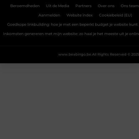
Beroemdheden
Uit de Media
Partners
Over ons
Ons team
Aanmelden
Website index
Cookiebeleid (EU)
Goedkope linkbuilding: hoe je met een beperkt budget je website kunt 
Inkomsten genereren met mijn website: zo haal je het meeste uit je onli
www.beabingo.be.
All Rights Reserved © 2025