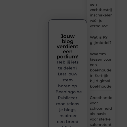
een
vochtbestrijdingsbe
inschakelen
vóór je
verbouwt
Jouw
Wat is KY
blog
glijmiddel?
verdient
een
Waarom
podium!
kiezen voor
Heb jij iets
een
te delen?
boekhouder
Laat jouw
in Kortrijk
stem
bij digitaal
horen op
boekhouden?
Beabingo.be.
Publiceer
Groothandel
voor
moeiteloos
schoonheidsproduc
je blogs,
als basis
inspireer
voor sterke
een breed
salonretentie