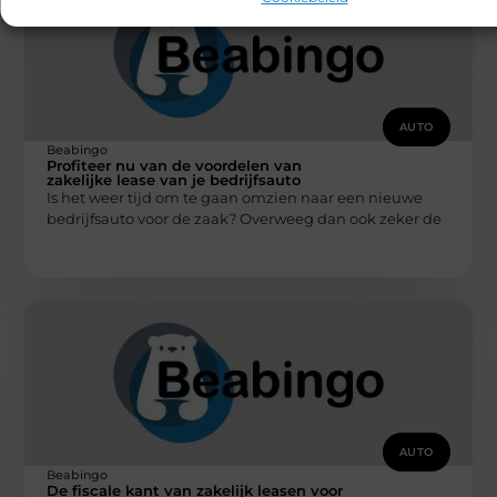
AUTO
Beabingo
Profiteer nu van de voordelen van
zakelijke lease van je bedrijfsauto
Is het weer tijd om te gaan omzien naar een nieuwe
bedrijfsauto voor de zaak? Overweeg dan ook zeker de
AUTO
Beabingo
De fiscale kant van zakelijk leasen voor