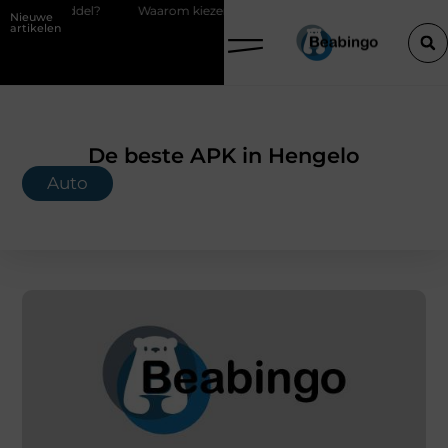
del?
Waarom kiezen voor een boekhouder in Kortrijk bij digitaal boe
Nieuwe
artikelen
De beste APK in Hengelo
Auto