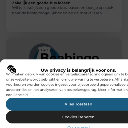
Zakelijk een goede bus leasen
Wil je zakelijk een goede bus leasen en ben je op zoek
naar de beste mogelijkheden op de markt? Dan
Uw privacy is belangrijk voor ons.
Wij maken gebruik van cookies en vergelijkbare technologieën om te b
AUTO
onze website wordt gebruikt en om uw ervaring te verbeteren. Afhanke
Beabingo
voorkeuren worden cookies ingezet voor bijvoorbeeld gepersonaliseer
Voordelen van een bestelauto leasen
advertenties en het analyseren van bezoekersgedrag. Meer informatie v
Wil je een bestelauto leasen? Dan kun je natuurlijk
cookiebeleid.
profiteren van veel verschillende voordelen. Op de
eerste plaats is het
Alles Toestaan
Cookies Beheren
Cookiebeleid