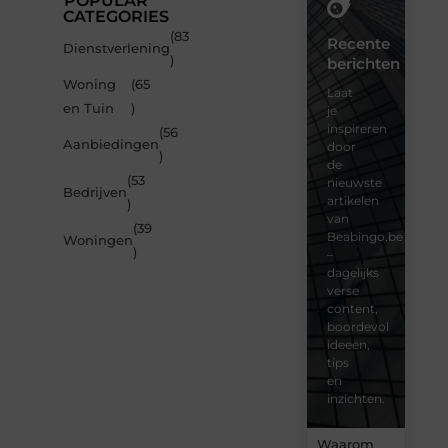
POPULAR
CATEGORIES
(83
Recente
Dienstverlening
)
berichten
Woning
(65
Laat
en Tuin
)
je
inspireren
(56
Aanbiedingen
door
)
de
(53
nieuwste
Bedrijven
artikelen
)
van
(39
Beabingo.be
Woningen
)
–
dagelijks
verse
content,
boordevol
ideeën,
tips
en
inzichten.
Waarom