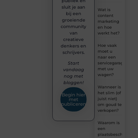
publiek en
sluit je aan
Wat is
bij een
content
groeiende
marketing
community
en hoe
van
werkt het?
creatieve
Hoe vaak
denkers en
moet u
schrijvers.
naar een
servicegarage
Start
met uw
vandaag
wagen?
nog met
bloggen!
Wanneer is
het slim (of
Begin hier
juist niet)
met
publiceren
om goud te
verkopen?
Waarom is
een
plaatsbeschrijving