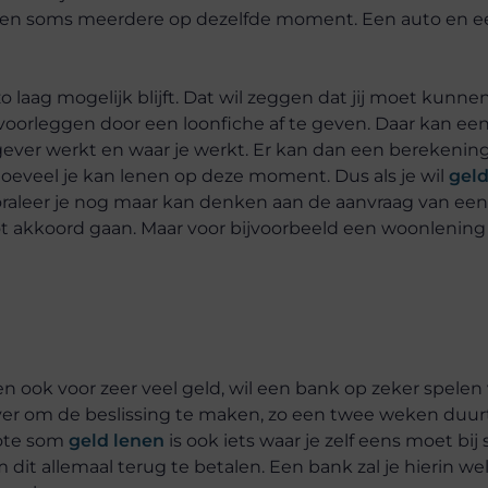
 en soms meerdere op dezelfde moment. Een auto en 
zo laag mogelijk blijft. Dat wil zeggen dat jij moet kunn
e voorleggen door een loonfiche af te geven. Daar kan ee
erkgever werkt en waar je werkt. Er kan dan een berekeni
hoeveel je kan lenen op deze moment. Dus als je wil
geld
oraleer je nog maar kan denken aan de aanvraag van een 
tot akkoord gaan. Maar voor bijvoorbeeld een woonlening 
n ook voor zeer veel geld, wil een bank op zeker spelen 
 over om de beslissing te maken, zo een twee weken duur
rote som
geld lenen
is ook iets waar je zelf eens moet bij s
t allemaal terug te betalen. Een bank zal je hierin we