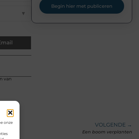
Begin hier met publiceren
▼
Email
en van
oe onze
VOLGENDE →
Een boom verplanten
ties