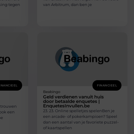
king tegen
van Arbitrum, dan ben je
INANCIEEL
FINANCIEEL
Beabingo
Geld verdienen vanuit huis
door betaalde enquetes |
EnquetesInvullen.be
 trouwen
23. 23. Online spelletjes spelenBen je
 ook een
een arcade- of pokerkampioen? Speel
pe
dan een aantal van je favoriete puzzel-
of kaartspellen