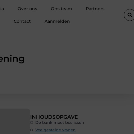
choonheidsproducten als basis voor sterke salonretentie
Wat is
ia
Over ons
Ons team
Partners
Contact
Aanmelden
lening
INHOUDSOPGAVE
De bank moet beslissen
Veelgestelde vragen