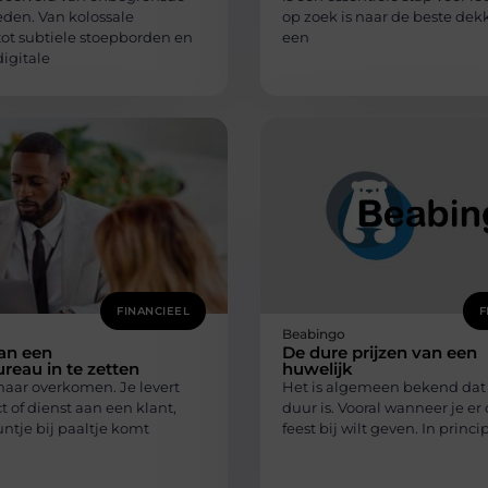
den. Van kolossale
op zoek is naar de beste dek
tot subtiele stoepborden en
een
digitale
FINANCIEEL
F
Beabingo
an een
De dure prijzen van een
reau in te zetten
huwelijk
maar overkomen. Je levert
Het is algemeen bekend dat
 of dienst aan een klant,
duur is. Vooral wanneer je er
ntje bij paaltje komt
feest bij wilt geven. In princi