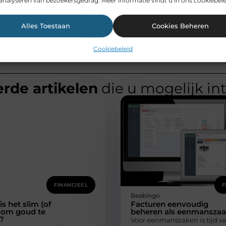
analyseren van bezoekersgedrag. Meer informatie vindt u in ons cookiebele
Alles Toestaan
Cookies Beheren
Cookiebeleid
rde artikelen
die u mogelijk in
FINANCIEEL
F
Beabingo
s het slim (of
Facturen eenvoudig
t) om goud te
beheren als eenmansza
?
Voor eenmanszaken is tijd v