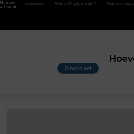
Nieuwe
erbouwt
Wat is KY glijmiddel?
Waarom kiezen voor een boekh
artikelen
Hoeve
Financieel