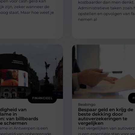
pen voor cash geld kan
kostbaarder dan men denkt.
jk zijn, zeker wanneer de
Administratieve taken zoals 
oog staat. Maar hoe weet je
opstellen en opvolgen van f
nemen al
FINANCIEEL
F
Beabingo
jdigheid van
Bespaar geld en krijg de
lame in
beste dekking door
: van billboards
autoverzekeringen te
ale schermen
vergelijken
ame in Antwerpen is een
Het vergelijken van autover
peelveld van onbegrensde
is een essentiële stap voor i