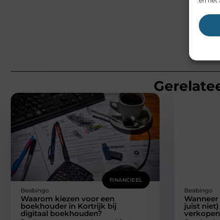
en het 
Gerelatee
FINANCIEEL
Beabingo
Beabingo
Waarom kiezen voor een
Wanneer i
boekhouder in Kortrijk bij
juist nie
digitaal boekhouden?
verkopen