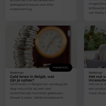
accountant uit Borsbeek een
mogelijkhe
strategische keuze voor elke
billboards 
onderneming.
van flashy 
FINANCIEEL
Beabingo
Beabingo
Geld lenen in België, wat
Het nut v
zijn je opties?
incassobu
Geld lenen in België kan vandaag de
Het zal je 
dag natuurlijk op zeer veel
een product
verschillende manieren gebeuren.
maar als pu
Zoveel is zeker. Welke kredietvorm