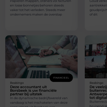
Papieren mappen, ordners vol facturen
Goud verko
en losse bonnetjes behoren steeds
aantrekkeli
vaker tot het verleden. Steeds meer
goudprijs h
ondernemers maken de overstap
of dit
FINANCIEEL
Beabingo
Beabingo
Deze accountant uit
De veelzi
Borsbeek is uw financiële
buitenrec
partner bij uitstek
Antwerpen
tot digit
In de dynamische bedrijfswereld van
Buitenrecl
vandaag is het inschakelen van deze
bruisend s