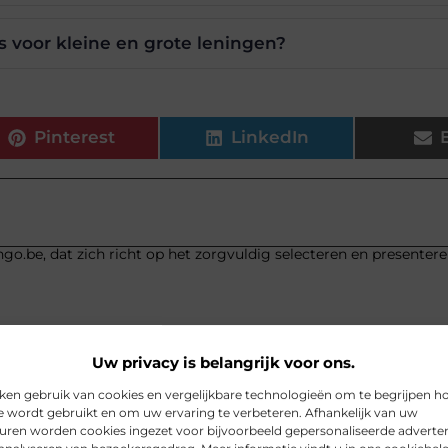
s voor kleine en grote leningen?
Pinterest
LinkedIn
go.be, dat zich richt op het zorgvuldig selecteren en presenter
Uw privacy is belangrijk voor ons.
ken gebruik van cookies en vergelijkbare technologieën om te begrijpen h
e wordt gebruikt en om uw ervaring te verbeteren. Afhankelijk van uw
uren worden cookies ingezet voor bijvoorbeeld gepersonaliseerde adverten