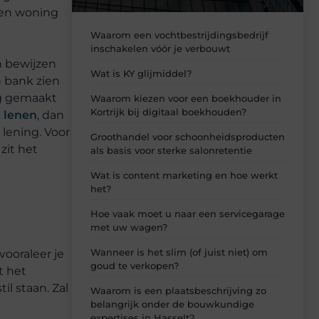
een woning
Waarom een vochtbestrijdingsbedrijf
inschakelen vóór je verbouwt
en bewijzen
Wat is KY glijmiddel?
n bank zien
ng gemaakt
Waarom kiezen voor een boekhouder in
Kortrijk bij digitaal boekhouden?
 lenen
, dan
lening. Voor
Groothandel voor schoonheidsproducten
zit het
als basis voor sterke salonretentie
Wat is content marketing en hoe werkt
het?
Hoe vaak moet u naar een servicegarage
met uw wagen?
Wanneer is het slim (of juist niet) om
vooraleer je
goud te verkopen?
t het
til staan. Zal
Waarom is een plaatsbeschrijving zo
belangrijk onder de bouwkundige
l
expertises in Hasselt?