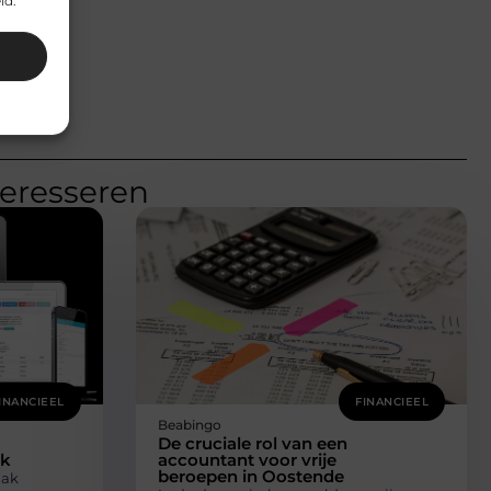
id.
teresseren
INANCIEEL
FINANCIEEL
Beabingo
De cruciale rol van een
ak
accountant voor vrije
beroepen in Oostende
aak