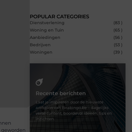
POPULAR CATEGORIES
Dienstverlening
(83 )
Woning en Tuin
(65 )
Aanbiedingen
(56 )
Bedrijven
(53 )
Woningen
(39 )
Recente berichten
Laat je inspireren door de nieuwste
artikelen van Beabingo.be – dagelijks
verse content, boordevol ideeën, tips en
inzichten.
unnen
al geworden