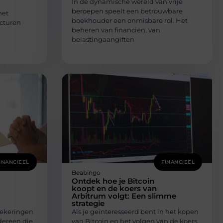
In de dynamische wereld van vrije
beroepen speelt een betrouwbare
het
boekhouder een onmisbare rol. Het
acturen
beheren van financiën, van
belastingaangiften
INANCIEEL
FINANCIEEL
Beabingo
Ontdek hoe je Bitcoin
koopt en de koers van
Arbitrum volgt: Een slimme
strategie
zekeringen
Als je geïnteresseerd bent in het kopen
edereen die
van Bitcoin en het volgen van de koers