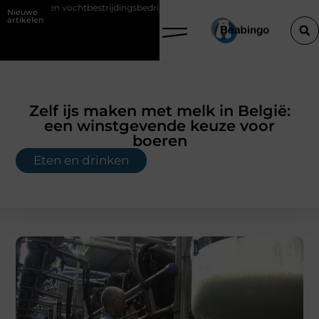
rijdingsbedrijf inschakelen vóór je verbouwt
Wat is KY glijmiddel?
Nieuwe
artikelen
Zelf ijs maken met melk in België:
een winstgevende keuze voor
boeren
Eten en drinken