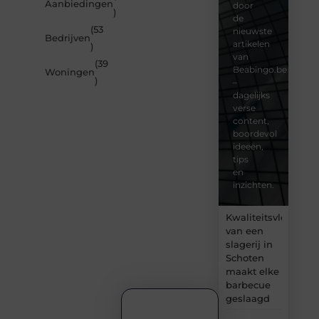
Aanbiedingen
door
)
de
(53
nieuwste
Bedrijven
artikelen
)
van
(39
Beabingo.be
Woningen
)
–
dagelijks
verse
content,
boordevol
ideeën,
tips
en
inzichten.
Kwaliteitsvlees
van een
slagerij in
Schoten
maakt elke
barbecue
geslaagd