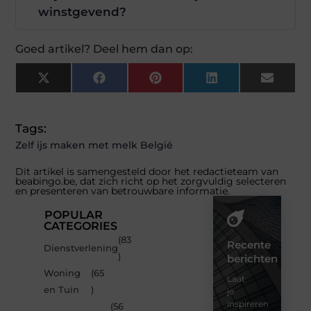
winstgevend?
Goed artikel? Deel hem dan op:
X
Facebook
Pinterest
LinkedIn
Email
(Twitter)
Tags:
Zelf ijs maken met melk België
Dit artikel is samengesteld door het redactieteam van
beabingo.be, dat zich richt op het zorgvuldig selecteren
en presenteren van betrouwbare informatie.
POPULAR
CATEGORIES
(83
Recente
Dienstverlening
)
berichten
Woning
(65
Laat
en Tuin
)
je
inspireren
(56