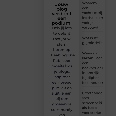
Waarom
Jouw
een
blog
vochtbestrijdingsbe
verdient
inschakelen
een
podium!
vóór je
verbouwt
Heb jij iets
te delen?
Wat is KY
Laat jouw
glijmiddel?
stem
horen op
Waarom
Beabingo.be.
kiezen voor
Publiceer
een
moeiteloos
boekhouder
je blogs,
in Kortrijk
inspireer
bij digitaal
een breed
boekhouden?
publiek en
Groothandel
sluit je aan
voor
bij een
schoonheidsproduc
groeiende
als basis
community
voor sterke
van