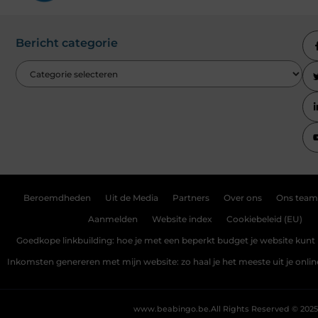
Bericht categorie
Beroemdheden
Uit de Media
Partners
Over ons
Ons team
Aanmelden
Website index
Cookiebeleid (EU)
Goedkope linkbuilding: hoe je met een beperkt budget je website kunt 
Inkomsten genereren met mijn website: zo haal je het meeste uit je onli
www.beabingo.be.
All Rights Reserved © 2025