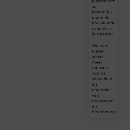
plaatsbeschrijving
zo
belangrijk
onder de
bouwkundige
expertises
in Hasselt?
Waarom
kiezen
steeds
meer
mensen
voor as
verwerken
als
onderdeel
van
rouwverwerking
en
herinnering?