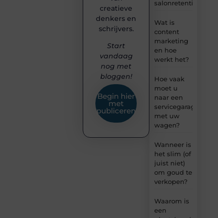
salonretentie
creatieve
denkers en
Wat is
schrijvers.
content
marketing
Start
en hoe
vandaag
werkt het?
nog met
bloggen!
Hoe vaak
moet u
Begin hier
naar een
met
servicegarage
publiceren
met uw
wagen?
Wanneer is
het slim (of
juist niet)
om goud te
verkopen?
Waarom is
een