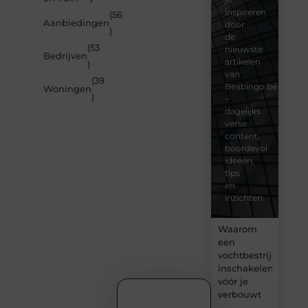
inspireren
(56
Aanbiedingen
door
)
de
(53
nieuwste
Bedrijven
artikelen
)
van
(39
Beabingo.be
Woningen
)
–
dagelijks
verse
content,
boordevol
ideeën,
tips
en
inzichten.
Waarom
een
vochtbestrijdingsbe
inschakelen
vóór je
verbouwt