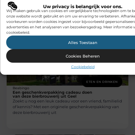
groothandelaar in traditionele zoetwaren
Uw privacy is belangrijk voor ons.
Zoetigheden zijn niet zomaar een snack; ze zijn een
Wij maken gebruik van cookies en vergelijkbare technologieën om te b
symbool van traditie, vakmanschap en
onze website wordt gebruikt en om uw ervaring te verbeteren. Afhanke
hartverwarmende herinneringen. Als banketbakker,
voorkeuren worden cookies ingezet voor bijvoorbeeld gepersonaliseer
confisier of
advertenties en het analyseren van bezoekersgedrag. Meer informatie v
cookiebeleid.
Alles Toestaan
Cookies Beheren
Cookiebeleid
ETEN EN DRINKEN
Beabingo
Een geschenkverpakking cadeau doen
van deze bierbrouwerij uit Geel
Zoekt u nog een leuk cadeau voor een vriend, familielid
of kennis? Met een originele geschenkverpakking van
deze bierbrouwerij uit