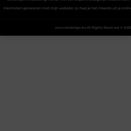
Inkomsten genereren met mijn website: zo haal je het meeste uit je onli
www.beabingo.be.
All Rights Reserved © 2025