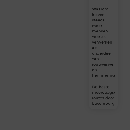
Waarom
kiezen
steeds
meer
mensen
voor as
verwerken
als
onderdeel
van
rouwverwerking
en
herinnering?
De beste
meerdaagse
routes door
Luxemburg