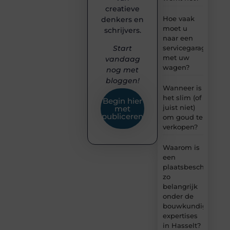
creatieve
Hoe vaak
denkers en
moet u
schrijvers.
naar een
servicegarage
Start
met uw
vandaag
wagen?
nog met
bloggen!
Wanneer is
het slim (of
Begin hier
juist niet)
met
publiceren
om goud te
verkopen?
Waarom is
een
plaatsbeschrijving
zo
belangrijk
onder de
bouwkundige
expertises
in Hasselt?