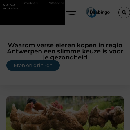
l?
Waarom kiezen voor een boekhouder in Kortrijk bij digitaal boekh
Nieuwe
artikelen
Waarom verse eieren kopen in regio
Antwerpen een slimme keuze is voor
je gezondheid
Eten en drinken