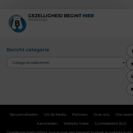
GEZELLIGHEID BEGINT
HIER
Beabingo
Bericht categorie
Beroemdheden
Uit de Media
Partners
Over ons
Ons team
Aanmelden
Website index
Cookiebeleid (EU)
Goedkope linkbuilding: hoe je met een beperkt budget je website kunt 