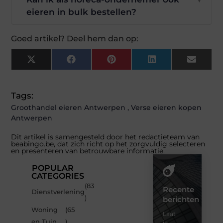
eieren in bulk bestellen?
Goed artikel? Deel hem dan op:
X
Facebook
Pinterest
LinkedIn
Email
(Twitter)
Tags:
Groothandel eieren Antwerpen
,
Verse eieren kopen
Antwerpen
Dit artikel is samengesteld door het redactieteam van
beabingo.be, dat zich richt op het zorgvuldig selecteren
en presenteren van betrouwbare informatie.
POPULAR
CATEGORIES
(83
Recente
Dienstverlening
)
berichten
Woning
(65
Laat
en Tuin
)
je