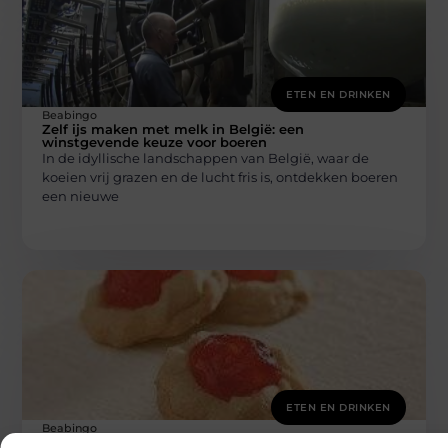
ETEN EN DRINKEN
Beabingo
Zelf ijs maken met melk in België: een
winstgevende keuze voor boeren
In de idyllische landschappen van België, waar de
koeien vrij grazen en de lucht fris is, ontdekken boeren
een nieuwe
ETEN EN DRINKEN
Beabingo
Het ultieme aanbod van een