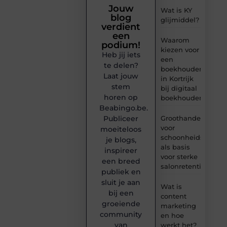
Jouw
Wat is KY
blog
glijmiddel?
verdient
een
Waarom
podium!
kiezen voor
Heb jij iets
een
te delen?
boekhouder
Laat jouw
in Kortrijk
stem
bij digitaal
horen op
boekhouden?
Beabingo.be.
Publiceer
Groothandel
voor
moeiteloos
schoonheidsproduc
je blogs,
als basis
inspireer
voor sterke
een breed
salonretentie
publiek en
sluit je aan
Wat is
bij een
content
groeiende
marketing
community
en hoe
van
werkt het?