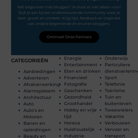
Net begonnen met bloggen? Je staat er niet alleen voor!
Sluit je aan bij een ondersteunende community waar je
leert, groeit en ontdekt. Krijg tips, feedback en inspiratie
van andere beginnende én ervaren bloggers.
Ontmoet Onze Partners
Energie
Onderwijs
CATEGORIEËN
Entertainment
Particuliere
Eten en drinken
dienstverleni
Aanbiedingen
Financieel
Sport
Adverteren
Fotografie
Telefonie
Afvalverwerking
Geschenken
Toerisme
Alarmsysteem
Gezondheid
Tuin en
Architectuur
Groothandel
buitenleven
Auto
Hobby en vrije
Tweewielers
Auto's en
tijd
Vakantie
Motoren
Horeca
Verbouwen
Banen en
Huishoudelijk
Vervoer en
opleidingen
Industrie
transport
Beauty en