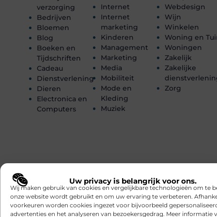
Internet
Webdesign
verzorging
Internet
Wijn
Bedrijven
marketing
Winkelen
Bloemen
Kinderen
Woning en Tui
Blog
Management
Woningen
Boeken en
Marketing
Zakelijk
Tijdschriften
Media
Zakelijke
Cadeau
Mobiliteit
dienstverleni
Dienstverlening
Mode en
Zorg
Dieren
Kleding
Electronica en
Muziek
Computers
Uw privacy is belangrijk voor ons.
Wij maken gebruik van cookies en vergelijkbare technologieën om te b
Registreer nu en word deel van
ons
onze website wordt gebruikt en om uw ervaring te verbeteren. Afhanke
platform!
voorkeuren worden cookies ingezet voor bijvoorbeeld gepersonaliseer
advertenties en het analyseren van bezoekersgedrag. Meer informatie v
Ben jij een gepassioneerde schrijver of een