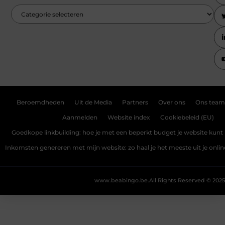
Beroemdheden
Uit de Media
Partners
Over ons
Ons team
Aanmelden
Website index
Cookiebeleid (EU)
Goedkope linkbuilding: hoe je met een beperkt budget je website kunt 
Inkomsten genereren met mijn website: zo haal je het meeste uit je onli
www.beabingo.be.
All Rights Reserved © 2025