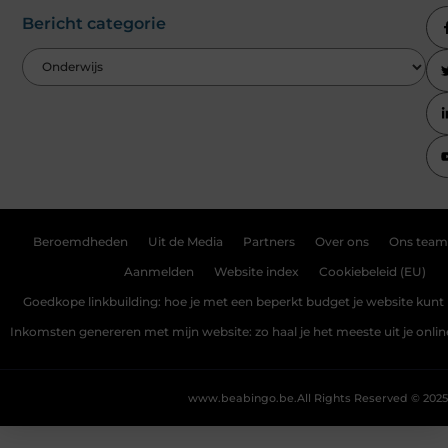
Bericht categorie
Beroemdheden
Uit de Media
Partners
Over ons
Ons team
Aanmelden
Website index
Cookiebeleid (EU)
Goedkope linkbuilding: hoe je met een beperkt budget je website kunt 
Inkomsten genereren met mijn website: zo haal je het meeste uit je onli
www.beabingo.be.
All Rights Reserved © 2025