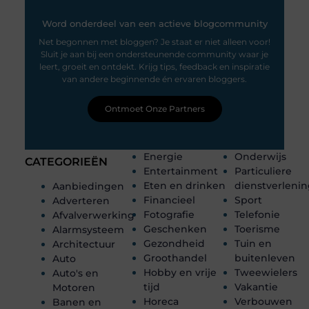
Word onderdeel van een actieve blogcommunity
Net begonnen met bloggen? Je staat er niet alleen voor!
Sluit je aan bij een ondersteunende community waar je
leert, groeit en ontdekt. Krijg tips, feedback en inspiratie
van andere beginnende én ervaren bloggers.
Ontmoet Onze Partners
Energie
Onderwijs
CATEGORIEËN
Entertainment
Particuliere
Eten en drinken
dienstverleni
Aanbiedingen
Financieel
Sport
Adverteren
Fotografie
Telefonie
Afvalverwerking
Geschenken
Toerisme
Alarmsysteem
Gezondheid
Tuin en
Architectuur
Groothandel
buitenleven
Auto
Hobby en vrije
Tweewielers
Auto's en
tijd
Vakantie
Motoren
Horeca
Verbouwen
Banen en