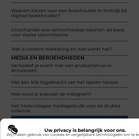
Waarom kiezen voor een boekhouder in Kortrijk bij
digitaal boekhouden?
Groothandel voor schoonheidsproducten als basis
voor sterke salonretentie
Wat is content marketing en hoe werkt het?
MEDIA EN BEROEMDHEDEN
Herbeleef je event met een productiehuis in
Antwerpen
Met één klik bijgebracht van het laatste nieuws
Hoe word je populair op Instagram?
Het hedendaagse mediagebruik voor de drukke
millenial
Uw privacy is belangrijk voor ons.
Wij maken gebruik van cookies en vergelijkbare technologieën om te b