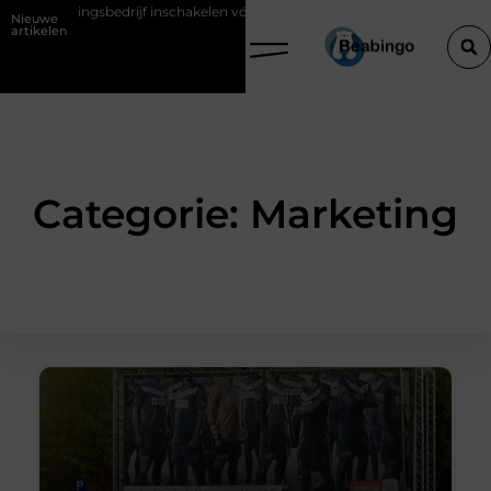
dingsbedrijf inschakelen vóór je verbouwt
Wat is KY glijmiddel?
Nieuwe
artikelen
Categorie: Marketing