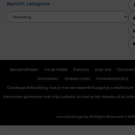
Bericht categorie
Beroemdheden
Uit de Media
Partners
Over ons
Ons team
Aanmelden
Website index
Cookiebeleid (EU)
Goedkope linkbuilding: hoe je met een beperkt budget je website kunt 
Inkomsten genereren met mijn website: zo haal je het meeste uit je onli
www.beabingo.be.
All Rights Reserved © 2025