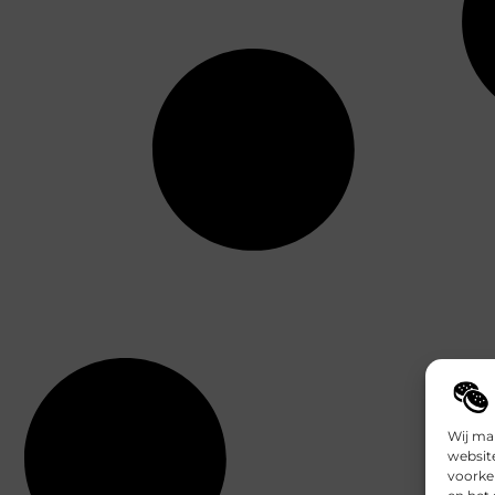
Wij ma
websit
voorke