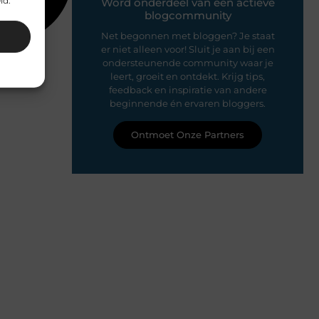
id.
Word onderdeel van een actieve
blogcommunity
Net begonnen met bloggen? Je staat
er niet alleen voor! Sluit je aan bij een
ondersteunende community waar je
leert, groeit en ontdekt. Krijg tips,
feedback en inspiratie van andere
beginnende én ervaren bloggers.
Ontmoet Onze Partners