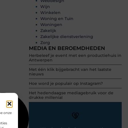
Webdesign
Wijn
Winkelen
Woning en Tuin
Woningen
Zakelijk
Zakelijke dienstverlening
Zorg
MEDIA EN BEROEMDHEDEN
Herbeleef je event met een productiehuis in
Antwerpen
Met één klik bijgebracht van het laatste
nieuws
Hoe word je populair op Instagram?
Het hedendaagse mediagebruik voor de
drukke millenial
oe onze
ties