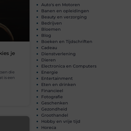
Auto's en Motoren
Banen en opleidingen
Beauty en verzorging
Bedrijven
Bloemen
Blog
Boeken en Tijdschriften
Cadeau
ies je
Dienstverlening
Dieren
Electronica en Computers
etsen die
Energie
t is een
Entertainment
Eten en drinken
Financieel
Fotografie
Geschenken
Gezondheid
Groothandel
Hobby en vrije tijd
Horeca