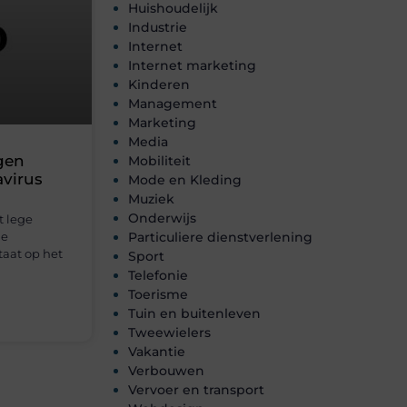
Huishoudelijk
Industrie
Internet
Internet marketing
Kinderen
Management
Marketing
Media
gen
Mobiliteit
avirus
Mode en Kleding
Muziek
Onderwijs
t lege
de
Particuliere dienstverlening
taat op het
Sport
Telefonie
Toerisme
Tuin en buitenleven
Tweewielers
Vakantie
Verbouwen
Vervoer en transport