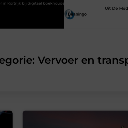
ij digitaal boekhouden?
Groothandel voor schoonheidsproducten 
Uit De Med
egorie: Vervoer en trans