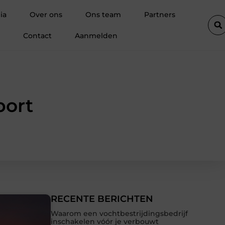
als basis voor sterke salonretentie
Wat is content marketing e
ia
Over ons
Ons team
Partners
Contact
Aanmelden
port
RECENTE BERICHTEN
Waarom een vochtbestrijdingsbedrijf
inschakelen vóór je verbouwt