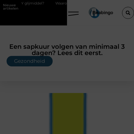
jmiddel?
Waarom kiezen voor een boekhouder in Kortrijk bij digitaal
Nieuwe
artikelen
Een sapkuur volgen van minimaal 3
dagen? Lees dit eerst.
Gezondheid