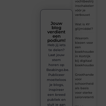
vochtbestrijdingsbe
inschakelen
vóór je
verbouwt
Jouw
Wat is KY
blog
glijmiddel?
verdient
een
Waarom
podium!
kiezen voor
Heb jij iets
een
te delen?
boekhouder
Laat jouw
in Kortrijk
stem
bij digitaal
horen op
boekhouden?
Beabingo.be.
Publiceer
Groothandel
voor
moeiteloos
schoonheidsproduc
je blogs,
als basis
inspireer
voor sterke
een breed
salonretentie
publiek en
sluit je aan