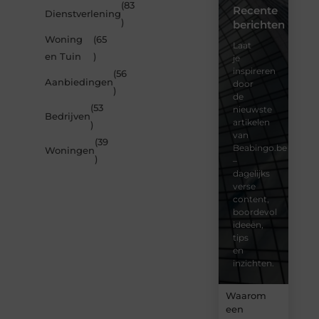
(83
Recente
Dienstverlening
)
berichten
Woning
(65
Laat
en Tuin
)
je
inspireren
(56
Aanbiedingen
door
)
de
(53
nieuwste
Bedrijven
artikelen
)
van
(39
Beabingo.be
Woningen
)
–
dagelijks
verse
content,
boordevol
ideeën,
tips
en
inzichten.
Waarom
een