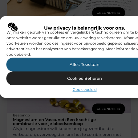
GEZONDHEID
Beabingo
Uw apotheek in Lier: waar persoonlijke
Uw privacy is belangrijk voor ons.
verhalen samenkomen
Wij maken gebruik van cookies en vergelijkbare technologieën om te b
Achter elke coronatest schuilt een verhaal: van de
onze website wordt gebruikt en om uw ervaring te verbeteren. Afhanke
verpleegkundige die dagelijks mensen test in
voorkeuren worden cookies ingezet voor bijvoorbeeld gepersonaliseer
beschermende kleding tot de patiënt die
advertenties en het analyseren van bezoekersgedrag. Meer informatie v
cookiebeleid.
Alles Toestaan
Cookies Beheren
Cookiebeleid
GEZONDHEID
Beabingo
Magnesium en Vascunet: Een krachtige
combinatie voor je bloedsomloop
Als je magnesium wilt kopen om je gezondheid te
verbeteren, overweeg dan om het te combineren met