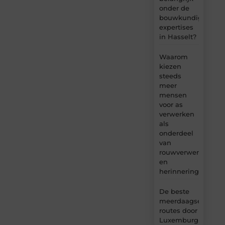
onder de
bouwkundige
expertises
in Hasselt?
Waarom
kiezen
steeds
meer
mensen
voor as
verwerken
als
onderdeel
van
rouwverwerking
en
herinnering?
De beste
meerdaagse
routes door
Luxemburg