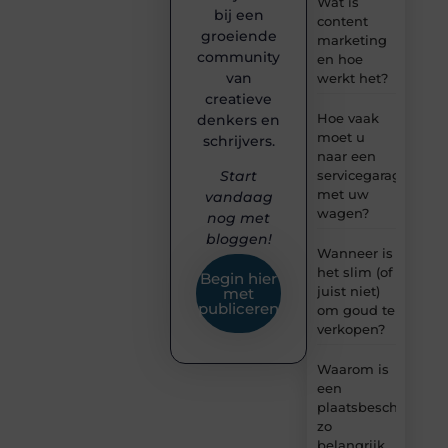
Wat is
bij een
content
groeiende
marketing
community
en hoe
van
werkt het?
creatieve
Hoe vaak
denkers en
moet u
schrijvers.
naar een
servicegarage
Start
met uw
vandaag
wagen?
nog met
bloggen!
Wanneer is
het slim (of
Begin hier
juist niet)
met
publiceren
om goud te
verkopen?
Waarom is
een
plaatsbeschrijving
zo
belangrijk