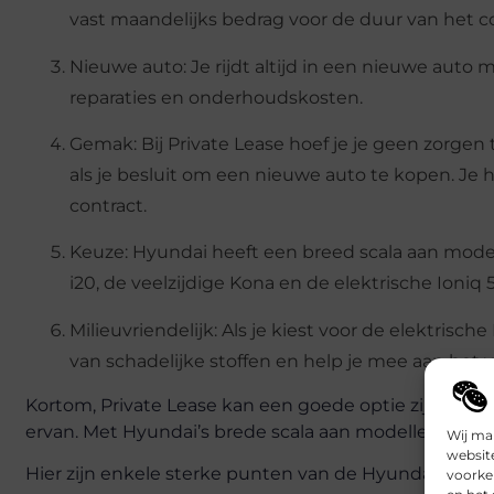
vast maandelijks bedrag voor de duur van het co
Nieuwe auto: Je rijdt altijd in een nieuwe auto
reparaties en onderhoudskosten.
Gemak: Bij Private Lease hoef je je geen zorgen
als je besluit om een nieuwe auto te kopen. Je h
contract.
Keuze: Hyundai heeft een breed scala aan mode
i20, de veelzijdige Kona en de elektrische Ioniq 5.
Milieuvriendelijk: Als je kiest voor de elektrisch
van schadelijke stoffen en help je mee aan het
Kortom, Private Lease kan een goede optie zijn als j
ervan. Met Hyundai’s brede scala aan modellen en het 
Wij ma
websit
Hier zijn enkele sterke punten van de Hyundai i10, i20
voorke