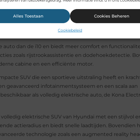
analyseren van bezoekersgedrag. Meer informatie vindt u in ons cookiebele
cte auto die gemakkelijk te manoeuvreren is en perfect i
ënte motor en biedt goede prestaties in termen van acc
Alles Toestaan
Cookies Beheren
odern interieur en is hij voorzien van geavanceerde func
Cookiebeleid
een infotainmentsysteem.
re auto dan de i10 en biedt meer comfort en functionalite
cties zoals rijstrookassistentie en dodehoekdetectie. B
derne cabine en een efficiënte motor.
ompacte SUV die een sportieve uitstraling heeft en krach
, een geavanceerd infotainmentsysteem en een scala aan
beschikbaar als volledig elektrische auto, de Kona Elect
en volledig elektrische SUV van Hyundai met een stijlvol e
nde actieradius en biedt snelle laadtijden. Bovendien 
eavanceerde technologie zoals een augmented reality hea