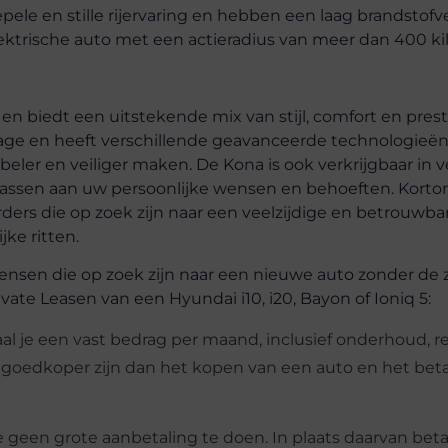
pele en stille rijervaring en hebben een laag brandstofv
lektrische auto met een actieradius van meer dan 400 ki
 biedt een uitstekende mix van stijl, comfort en prest
age en heeft verschillende geavanceerde technologieë
eler en veiliger maken. De Kona is ook verkrijgbaar in v
passen aan uw persoonlijke wensen en behoeften. Korto
ers die op zoek zijn naar een veelzijdige en betrouwba
jke ritten.
mensen die op zoek zijn naar een nieuwe auto zonder de
ivate Leasen van een Hyundai i10, i20, Bayon of Ioniq 5:
al je een vast bedrag per maand, inclusief onderhoud, re
 goedkoper zijn dan het kopen van een auto en het bet
e geen grote aanbetaling te doen. In plaats daarvan beta