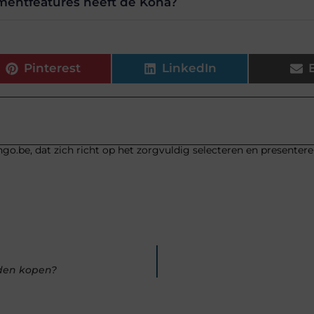
mentfeatures heeft de Kona?
Pinterest
LinkedIn
go.be, dat zich richt op het zorgvuldig selecteren en presenter
den kopen?