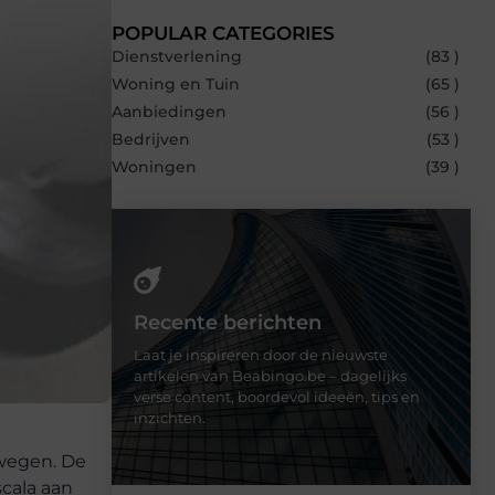
POPULAR CATEGORIES
Dienstverlening
(83 )
Woning en Tuin
(65 )
Aanbiedingen
(56 )
Bedrijven
(53 )
Woningen
(39 )
Recente berichten
Laat je inspireren door de nieuwste
artikelen van Beabingo.be – dagelijks
verse content, boordevol ideeën, tips en
inzichten.
rwegen. De
scala aan