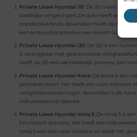
en het 
Private Lease Hyundai i10
: De i10 is een compa
stedelijke omgevingen. De auto heeft een effici
brandstofverbruik. Bovendien heeft de i10 een m
een achteruitrijcamera en een 8-inch touchscr
Private Lease Hyundai i20
: De i20 is een ruime
is verkrijgbaar met geavanceerde veiligheidsfun
heeft de i20 een aantrekkelijk ontwerp, een mo
Private Lease Hyundai Kona
: De Kona is een c
prestaties levert. Het heeft een ruim interieur
veiligheidsvoorzieningen. Bovendien is de Kona 
indrukwekkend rijbereik.
Private Lease Hyundai Ioniq 5
: De Ioniq 5 is e
futuristisch ontwerp. Het heeft een indrukwekke
Ioniq 5 een zeer ruim interieur en biedt het g