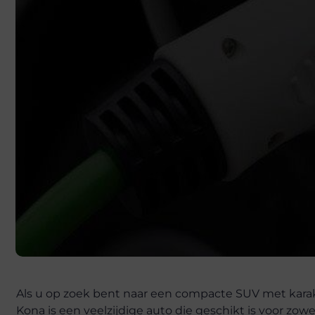
Als u op zoek bent naar een compacte SUV met karak
Kona is een veelzijdige auto die geschikt is voor zowe