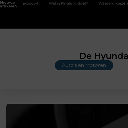
Nieuwe
erbouwt
Wat is KY glijmiddel?
Waarom kiezen voor een boek
artikelen
De Hyunda
Auto's en Motoren