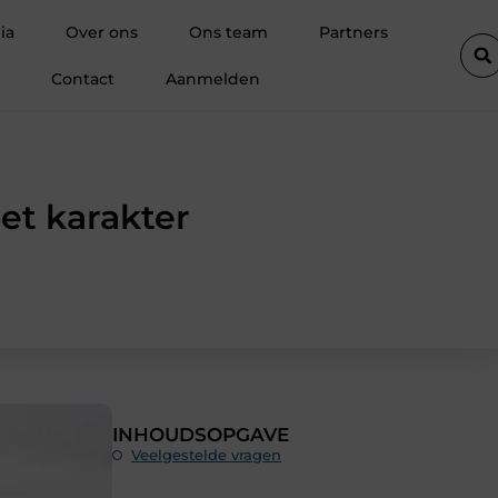
choonheidsproducten als basis voor sterke salonretentie
Wat is
ia
Over ons
Ons team
Partners
Contact
Aanmelden
t karakter
INHOUDSOPGAVE
Veelgestelde vragen