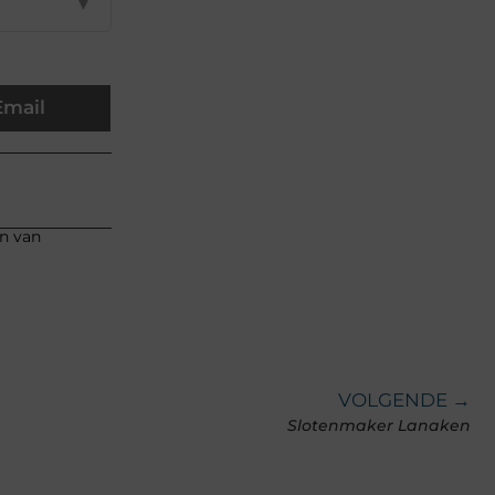
▼
Email
en van
VOLGENDE →
Slotenmaker Lanaken