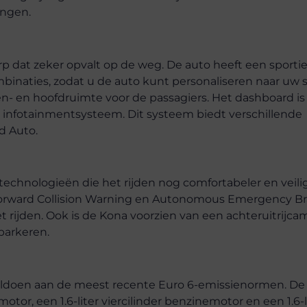
ingen.
 dat zeker opvalt op de weg. De auto heeft een sportie
combinaties, zodat u de auto kunt personaliseren naar uw
en- en hoofdruimte voor de passagiers. Het dashboard is
n infotainmentsysteem. Dit systeem biedt verschillende
d Auto.
technologieën die het rijden nog comfortabeler en veil
Forward Collision Warning en Autonomous Emergency Br
het rijden. Ook is de Kona voorzien van een achteruitrijca
parkeren.
oldoen aan de meest recente Euro 6-emissienormen. De 
otor, een 1.6-liter viercilinder benzinemotor en een 1.6-l