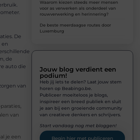
Waarom kiezen steeds meer mensen
erbruik.
voor as verwerken als onderdeel van
lometer.
rouwverwerking en herinnering?
De beste meerdaagse routes door
Luxemburg
aties. De
n en
erschillende
m, de
re auto die
Jouw blog verdient een
podium!
Heb jij iets te delen? Laat jouw stem
 zorgen van
horen op Beabingo.be.
Publiceer moeiteloos je blogs,
inspireer een breed publiek en sluit
paraties,
je aan bij een groeiende community
alen van
van creatieve denkers en schrijvers.
Start vandaag nog met bloggen!
al je een
Begin hier met publiceren