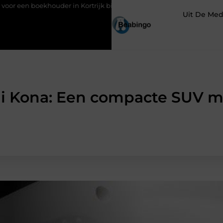
houder in Kortrijk bij digitaal boekhouden?
Groothandel voor s
Uit De Med
i Kona: Een compacte SUV me