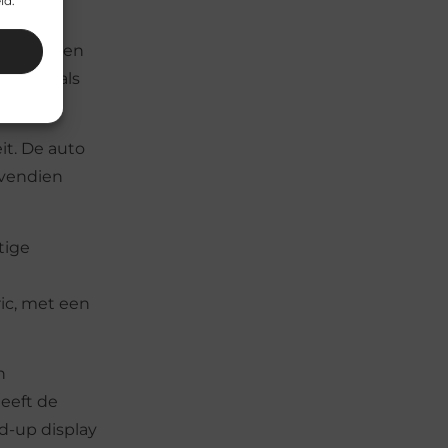
id.
s voor
eleratie en
ties zoals
it. De auto
ovendien
tige
ric, met een
n
heeft de
d-up display