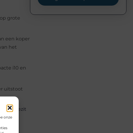
 op grote
van een koper
 van het
acte i10 en
er uitstoot
n het bezit
oe onze
ties