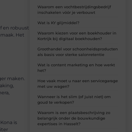
Waarom een vochtbestrijdingsbedrijf
inschakelen vóór je verbouwt
Wat is KY glijmiddel?
f en robuust
Waarom kiezen voor een boekhouder in
 smaak. Het
Kortrijk bij digitaal boekhouden?
Groothandel voor schoonheidsproducten
als basis voor sterke salonretentie
Wat is content marketing en hoe werkt
het?
iger maken.
Hoe vaak moet u naar een servicegarage
aking,
met uw wagen?
mera,
Wanneer is het slim (of juist niet) om
goud te verkopen?
Waarom is een plaatsbeschrijving zo
belangrijk onder de bouwkundige
Kona is
expertises in Hasselt?
iter