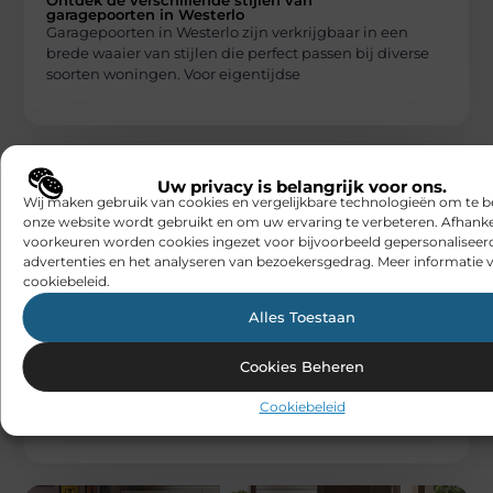
garagepoorten in Westerlo
Garagepoorten in Westerlo zijn verkrijgbaar in een
brede waaier van stijlen die perfect passen bij diverse
soorten woningen. Voor eigentijdse
Uw privacy is belangrijk voor ons.
Wij maken gebruik van cookies en vergelijkbare technologieën om te b
onze website wordt gebruikt en om uw ervaring te verbeteren. Afhanke
voorkeuren worden cookies ingezet voor bijvoorbeeld gepersonaliseer
advertenties en het analyseren van bezoekersgedrag. Meer informatie v
cookiebeleid.
WONING EN TUIN
Alles Toestaan
Beabingo
Verschillende soorten houtpellets voor
gebruik
Cookies Beheren
Houtpellets zijn een populaire keuze voor wie op zoek
is naar een efficiënte brandstof voor de kachel of voor
Cookiebeleid
klussen