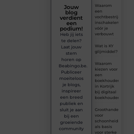
Waarom
Jouw
een
blog
vochtbestrijdingsbe
verdient
inschakelen
een
podium!
vóór je
verbouwt
Heb jij iets
te delen?
Wat is KY
Laat jouw
glijmiddel?
stem
horen op
Waarom
Beabingo.be.
kiezen voor
Publiceer
een
moeiteloos
boekhouder
je blogs,
in Kortrijk
inspireer
bij digitaal
een breed
boekhouden?
publiek en
Groothandel
sluit je aan
voor
bij een
schoonheidsproduc
groeiende
als basis
community
voor sterke