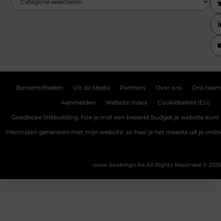
Beroemdheden
Uit de Media
Partners
Over ons
Ons team
Aanmelden
Website index
Cookiebeleid (EU)
Goedkope linkbuilding: hoe je met een beperkt budget je website kunt 
Inkomsten genereren met mijn website: zo haal je het meeste uit je onli
www.beabingo.be.
All Rights Reserved © 2025