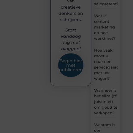
van
salonretentie
creatieve
denkers en
Wat is
schrijvers.
content
marketing
Start
en hoe
vandaag
werkt het?
nog met
bloggen!
Hoe vaak
moet u
Begin hier
naar een
met
servicegarage
publiceren
met uw
wagen?
Wanneer is
het slim (of
juist niet)
om goud te
verkopen?
Waarom is
een