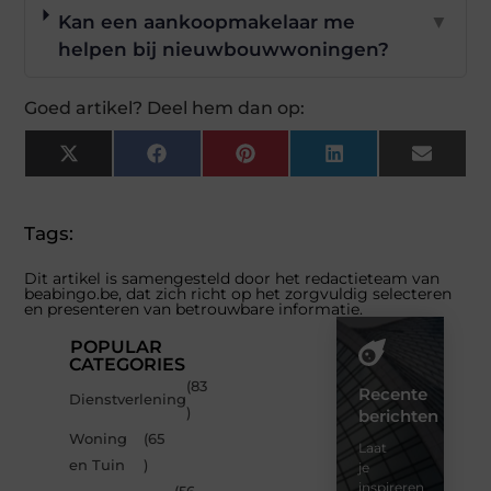
Kan een aankoopmakelaar me
▼
helpen bij nieuwbouwwoningen?
Goed artikel? Deel hem dan op:
X
Facebook
Pinterest
LinkedIn
Email
(Twitter)
Tags:
Dit artikel is samengesteld door het redactieteam van
beabingo.be, dat zich richt op het zorgvuldig selecteren
en presenteren van betrouwbare informatie.
POPULAR
CATEGORIES
(83
Recente
Dienstverlening
)
berichten
Woning
(65
Laat
en Tuin
)
je
inspireren