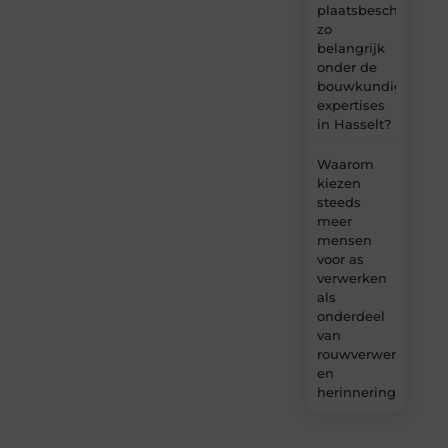
plaatsbeschrijving
zo
belangrijk
onder de
bouwkundige
expertises
in Hasselt?
Waarom
kiezen
steeds
meer
mensen
voor as
verwerken
als
onderdeel
van
rouwverwerking
en
herinnering?