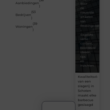
(56
Aanbiedingen
door
)
de
(53
nieuwste
Bedrijven
artikelen
)
van
(39
Beabingo.be
Woningen
)
–
dagelijks
verse
content,
boordevol
ideeën,
tips
en
inzichten.
Kwaliteitsvlees
van een
slagerij in
Schoten
maakt elke
barbecue
geslaagd