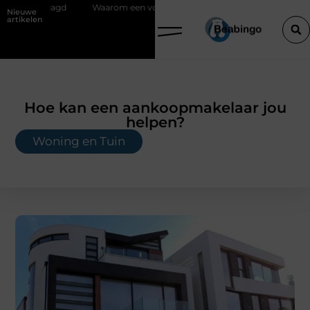
Waarom een vochtbestrijdingsbedrijf inschakelen vóór je verbouwt
W
Nieuwe
artikelen
Hoe kan een aankoopmakelaar jou
helpen?
Woning en Tuin