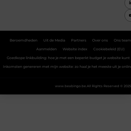
Beroemdheden
Uit de Media
Partners
Over ons
Ons team
Aanmelden
Website index
Cookiebeleid (EU)
Goedkope linkbuilding: hoe je met een beperkt budget je website kunt 
Inkomsten genereren met mijn website: zo haal je het meeste uit je onli
www.beabingo.be.
All Rights Reserved © 2025