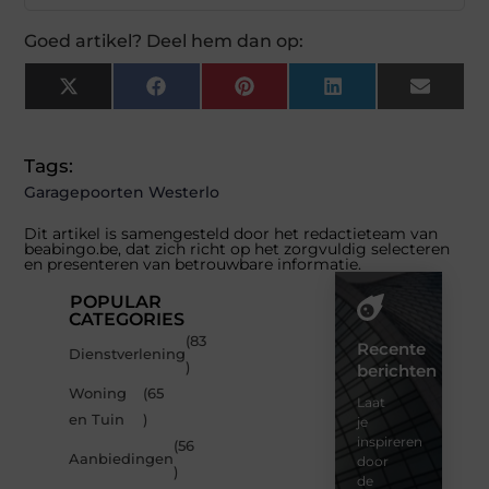
Goed artikel? Deel hem dan op:
X
Facebook
Pinterest
LinkedIn
Email
(Twitter)
Tags:
Garagepoorten Westerlo
Dit artikel is samengesteld door het redactieteam van
beabingo.be, dat zich richt op het zorgvuldig selecteren
en presenteren van betrouwbare informatie.
POPULAR
CATEGORIES
(83
Recente
Dienstverlening
)
berichten
Woning
(65
Laat
en Tuin
)
je
inspireren
(56
Aanbiedingen
door
)
de