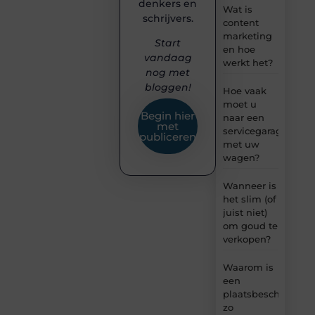
denkers en
Wat is
schrijvers.
content
marketing
Start
en hoe
vandaag
werkt het?
nog met
bloggen!
Hoe vaak
moet u
Begin hier
naar een
met
servicegarage
publiceren
met uw
wagen?
Wanneer is
het slim (of
juist niet)
om goud te
verkopen?
Waarom is
een
plaatsbeschrijving
zo