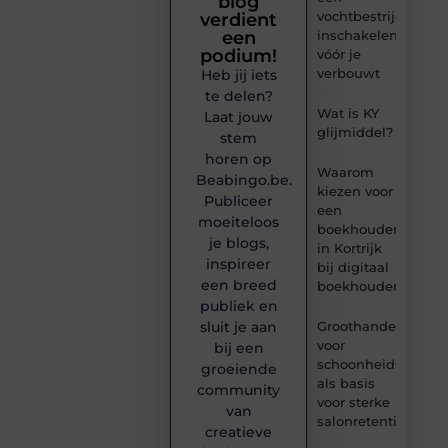
blog
vochtbestrijdingsbe
verdient
inschakelen
een
podium!
vóór je
verbouwt
Heb jij iets
te delen?
Wat is KY
Laat jouw
glijmiddel?
stem
horen op
Waarom
Beabingo.be.
kiezen voor
Publiceer
een
moeiteloos
boekhouder
je blogs,
in Kortrijk
inspireer
bij digitaal
een breed
boekhouden?
publiek en
Groothandel
sluit je aan
voor
bij een
schoonheidsproduc
groeiende
als basis
community
voor sterke
van
salonretentie
creatieve