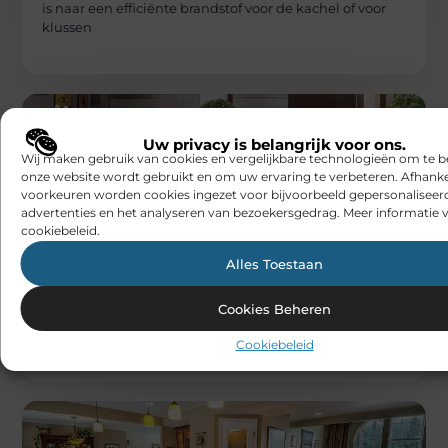
is naar een efficiënte brandstof voor de kachel of voor
klussen
Uw privacy is belangrijk voor ons.
Wij maken gebruik van cookies en vergelijkbare technologieën om te b
onze website wordt gebruikt en om uw ervaring te verbeteren. Afhanke
voorkeuren worden cookies ingezet voor bijvoorbeeld gepersonaliseer
advertenties en het analyseren van bezoekersgedrag. Meer informatie v
cookiebeleid.
WONING EN TUIN
Beabingo
Alles Toestaan
Hoe ontkoppelingsmatten scheurvorming
in tegels voorkomen
Scheurvorming in tegels is een veelvoorkomend
Cookies Beheren
probleem dat niet alleen de esthetiek van een vloer
aantast, maar ook de functionaliteit
Cookiebeleid