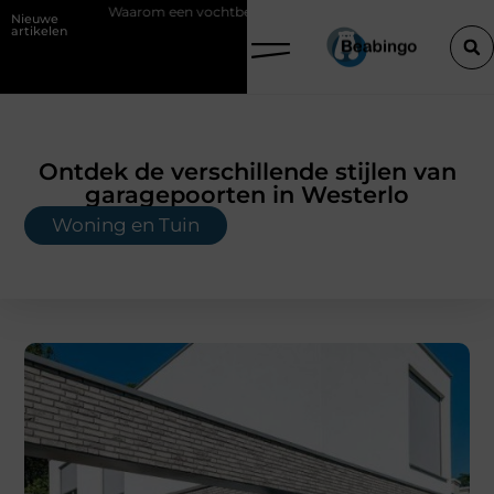
m een vochtbestrijdingsbedrijf inschakelen vóór je verbouwt
Wat is
Nieuwe
artikelen
Ontdek de verschillende stijlen van
garagepoorten in Westerlo
Woning en Tuin