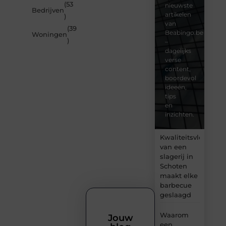
(53
nieuwste
Bedrijven
artikelen
)
van
(39
Beabingo.be
Woningen
)
–
dagelijks
verse
content,
boordevol
ideeën,
tips
en
inzichten.
Kwaliteitsvlees
van een
slagerij in
Schoten
maakt elke
barbecue
geslaagd
Waarom
Jouw
een