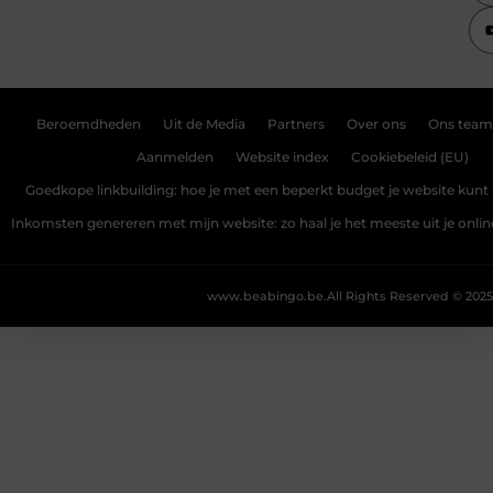
Beroemdheden
Uit de Media
Partners
Over ons
Ons team
Aanmelden
Website index
Cookiebeleid (EU)
Goedkope linkbuilding: hoe je met een beperkt budget je website kunt 
Inkomsten genereren met mijn website: zo haal je het meeste uit je onli
www.beabingo.be.
All Rights Reserved © 2025