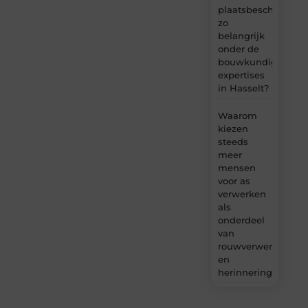
plaatsbeschrijving
zo
belangrijk
onder de
bouwkundige
expertises
in Hasselt?
Waarom
kiezen
steeds
meer
mensen
voor as
verwerken
als
onderdeel
van
rouwverwerking
en
herinnering?