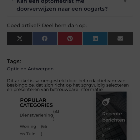
Kan een optometrist me
▼
doorverwijzen naar een oogarts?
Goed artikel? Deel hem dan op:
X
Facebook
Pinterest
LinkedIn
Email
(Twitter)
Tags:
Opticien Antwerpen
Dit artikel is samengesteld door het redactieteam van
beabingo.be, dat zich richt op het zorgvuldig selecteren
en presenteren van betrouwbare informatie.
POPULAR
CATEGORIES
(83
Recente
Dienstverlening
)
berichten
Woning
(65
Laat
en Tuin
)
je