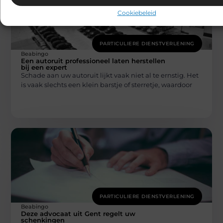
Cookiebeleid
PARTICULIERE DIENSTVERLENING
Beabingo
Een autoruit professioneel laten herstellen
bij een expert
Schade aan uw autoruit lijkt vaak niet al te ernstig. Het
is vaak slechts een klein barstje of sterretje, waardoor
PARTICULIERE DIENSTVERLENING
Beabingo
Deze advocaat uit Gent regelt uw
schenkingen