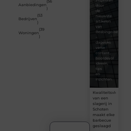
inspireren
(56
Aanbiedingen
door
)
de
(53
nieuwste
Bedrijven
artikelen
)
van
(39
Beabingo.be
Woningen
)
–
dagelijks
verse
content,
boordevol
ideeën,
tips
en
inzichten.
Kwaliteitsvlees
van een
slagerij in
Schoten
maakt elke
barbecue
geslaagd