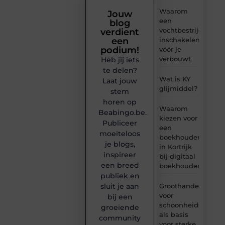
Waarom
Jouw
een
blog
vochtbestrijdingsbe
verdient
inschakelen
een
podium!
vóór je
verbouwt
Heb jij iets
te delen?
Wat is KY
Laat jouw
glijmiddel?
stem
horen op
Waarom
Beabingo.be.
kiezen voor
Publiceer
een
moeiteloos
boekhouder
je blogs,
in Kortrijk
inspireer
bij digitaal
een breed
boekhouden?
publiek en
Groothandel
sluit je aan
voor
bij een
schoonheidsproduc
groeiende
als basis
community
voor sterke