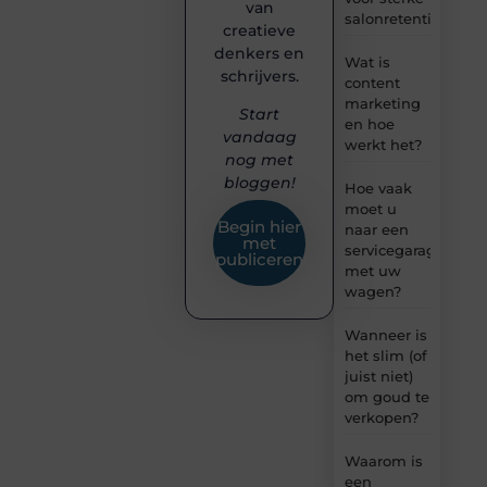
van
salonretentie
creatieve
denkers en
Wat is
schrijvers.
content
marketing
Start
en hoe
vandaag
werkt het?
nog met
bloggen!
Hoe vaak
moet u
Begin hier
naar een
met
servicegarage
publiceren
met uw
wagen?
Wanneer is
het slim (of
juist niet)
om goud te
verkopen?
Waarom is
een