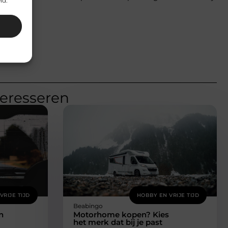
id.
teresseren
VRIJE TIJD
HOBBY EN VRIJE TIJD
Beabingo
n
Motorhome kopen? Kies
het merk dat bij je past