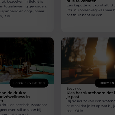
huis te verlaten
lub bezoeken in België is
Een kapotte ruit komt altijd
n totaalervaring geworden.
Of u nu onderweg was naar h
ls spannend en ongrijpbaar
net thuis bent na een
, is nu
HOBBY EN VRIJE TIJD
HOBBY EN 
Beabingo
aan de drukte
Kies het skateboard dat b
rivéwellness in
je past
en
Bij de keuze van een skatebo
s druk en hectisch, waardoor
cruciaal dat je let op wat bij j
geet even stil te staan bij
past. Of je
n moment van rust