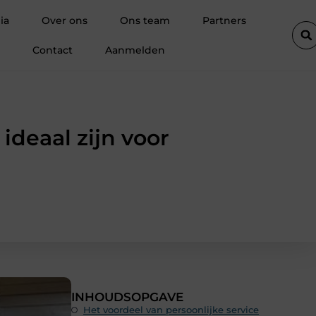
r schoonheidsproducten als basis voor sterke salonretentie
Wat
ia
Over ons
Ons team
Partners
Contact
Aanmelden
deaal zijn voor
INHOUDSOPGAVE
Het voordeel van persoonlijke service