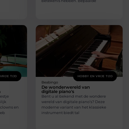
betekenis hebben. Bepaalde
VRIJE TIJD
HOBBY EN VRIJE TIJD
Beabingo
De wonderwereld van
n
digitale piano's
estje
Bent u al bekend met de wondere
lijk
wereld van digitale piano’s? Deze
 clowns en
moderne variant van het klassieke
heb
instrument biedt tal