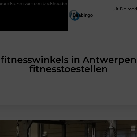
ekhouder in Kortrijk bij digitaal boekhouden?
Groothandel voo
Uit De Med
fitnesswinkels in Antwerpen i
fitnesstoestellen