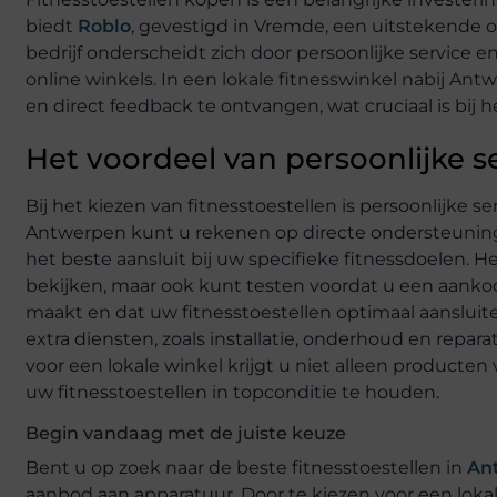
biedt
Roblo
, gevestigd in Vremde, een uitstekende op
bedrijf onderscheidt zich door persoonlijke service en
online winkels. In een lokale fitnesswinkel nabij Ant
en direct feedback te ontvangen, wat cruciaal is bij
Het voordeel van persoonlijke s
Bij het kiezen van fitnesstoestellen is persoonlijke s
Antwerpen kunt u rekenen op directe ondersteuning 
het beste aansluit bij uw specifieke fitnessdoelen. He
bekijken, maar ook kunt testen voordat u een aanko
maakt en dat uw fitnesstoestellen optimaal aansluite
extra diensten, zoals installatie, onderhoud en repa
voor een lokale winkel krijgt u niet alleen producte
uw fitnesstoestellen in topconditie te houden.
Begin vandaag met de juiste keuze
Bent u op zoek naar de beste fitnesstoestellen in
An
aanbod aan apparatuur. Door te kiezen voor een loka