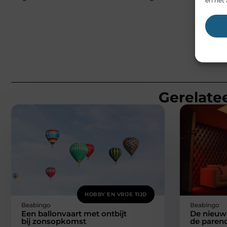
en het 
Gerelatee
HOBBY EN VRIJE TIJD
Beabingo
Beabingo
Een ballonvaart met ontbijt
De nieuw
bij zonsopkomst
de parenc