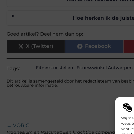
Hoe herken ik de juist
Goed artikel? Deel hem dan op:
X (Twitter)
Facebook
Fitnesstoestellen
,
Fitnesswinkel Antwerpen
Tags:
Dit artikel is samengesteld door het redactieteam van beabin
betrouwbare informatie.
Wij ma
websit
← VORIG
voorke
Magnesium en Vascunet: Een krachtige combinatie voor 