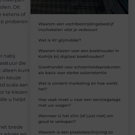
llen. Dit
e ketens of
 te proberen
Waarom een vochtbestrijdingsbedrijf
inschakelen vóór je verbouwt
Wat is KY glijmiddel?
Waarom kiezen voor een boekhouder in
l nabij
Kortrijk bij digitaal boekhouden?
aratuur die
Groothandel voor schoonheidsproducten
t alleen kunt
als basis voor sterke salonretentie
gen keuze
Wat is content marketing en hoe werkt
ed scala aan
het?
or te kiezen
die u helpt
Hoe vaak moet u naar een servicegarage
met uw wagen?
Wanneer is het slim (of juist niet) om
goud te verkopen?
het brede
Waarom is een plaatsbeschrijving zo
g advies en