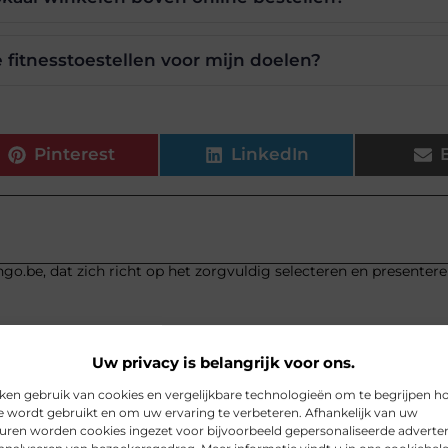
e fitnesstoestellen voor mijn doelen?
Pinterest
LinkedIn
go.be, dat zich richt op het zorgvuldig selecteren en presenter
Uw privacy is belangrijk voor ons.
ken gebruik van cookies en vergelijkbare technologieën om te begrijpen h
e wordt gebruikt en om uw ervaring te verbeteren. Afhankelijk van uw
uren worden cookies ingezet voor bijvoorbeeld gepersonaliseerde adverten
je bloedsomloop
Verhuur van k