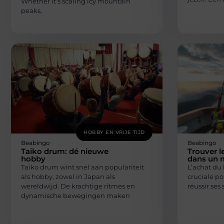
Whether it’s scaling icy mountain
peaks,
HOBBY EN VRIJE TIJD
Beabingo
Beabingo
Taiko drum: dé nieuwe
Trouver le
hobby
dans un 
Taiko drum wint snel aan populariteit
L’achat du
als hobby, zowel in Japan als
cruciale po
wereldwijd. De krachtige ritmes en
réussir ses 
dynamische bewegingen maken