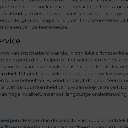
tie voor wie op zoek is naar hoogwaardige fitnesstoeste
 deskundig advies, iets wat moeilijk te vinden is bij grot
werpen krijgt u de mogelijkheid om fitnesstoestellen uit
 het maken van de beste keuze.
ervice
ervice van onschatbare waarde. In een lokale fitnesswinke
van experts die u helpen bij het selecteren van de app
t voordeel van lokaal winkelen is dat u de toestellen nie
op doet. Dit geeft u de zekerheid dat u een weloverwo
n bij uw behoeften. Bovendien biedt dit bedrijf een bre
ratie, wat de duurzaamheid van uw aankoop verzekert. Do
n van hoge kwaliteit, maar ook langdurige ondersteuning 
twerpen
? Bezoek dan de website van Roblo en ontdek 
le fitnesswinkel in Antwerpen profiteert u van deskundi