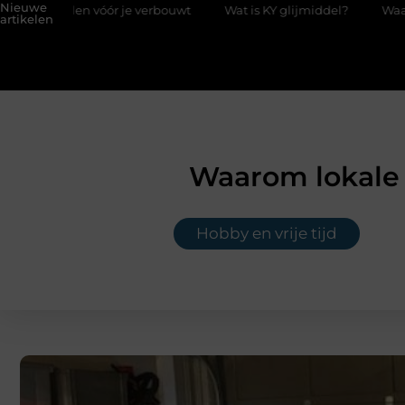
Nieuwe
e verbouwt
Wat is KY glijmiddel?
Waarom kiezen voor een bo
artikelen
Waarom lokale 
Hobby en vrije tijd