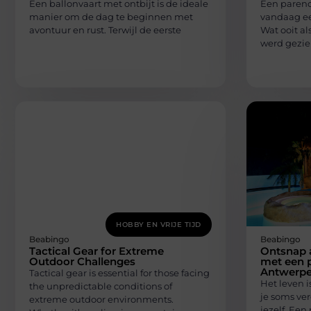
Een ballonvaart met ontbijt is de ideale
Een parenc
manier om de dag te beginnen met
vandaag ee
avontuur en rust. Terwijl de eerste
Wat ooit a
werd gezien
HOBBY EN VRIJE TIJD
Beabingo
Beabingo
Tactical Gear for Extreme
Ontsnap 
Outdoor Challenges
met een p
Antwerp
Tactical gear is essential for those facing
Het leven i
the unpredictable conditions of
je soms ver
extreme outdoor environments.
jezelf. Ee