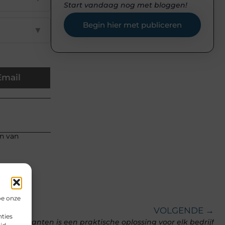
Start vandaag nog met bloggen!
Begin hier met publiceren
▼
Email
en van
oe onze
VOLGENDE →
ties
antoorplanten is een praktische oplossing voor elk bedrijf