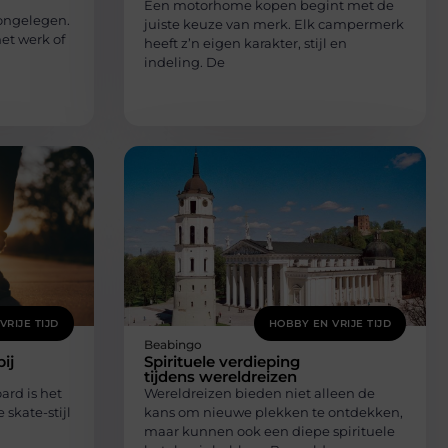
Een motorhome kopen begint met de
 ongelegen.
juiste keuze van merk. Elk campermerk
et werk of
heeft z’n eigen karakter, stijl en
indeling. De
VRIJE TIJD
HOBBY EN VRIJE TIJD
Beabingo
ij
Spirituele verdieping
tijdens wereldreizen
ard is het
Wereldreizen bieden niet alleen de
e skate-stijl
kans om nieuwe plekken te ontdekken,
maar kunnen ook een diepe spirituele