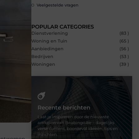
Veelgestelde vragen
POPULAR CATEGORIES
Dienstverlening
(83 )
Woning en Tuin
(65 )
Aanbiedingen
(56 )
Bedrijven
(53 )
Woningen
(39 )
Recente berichten
Laat je inspireren door de nieuwste
artikelen van Beabingo.be – dagelijks
verse content, boordevol ideeën, tips en
inzichten.
n Antwerpen