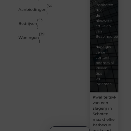
inspireren
(56
Aanbiedingen
door
)
de
(53
nieuwste
Bedrijven
artikelen
)
van
(39
Beabingo.be
Woningen
)
–
dagelijks
verse
content,
boordevol
ideeën,
tips
en
inzichten.
Kwaliteitsvlees
van een
slagerij in
Schoten
maakt elke
barbecue
geslaagd