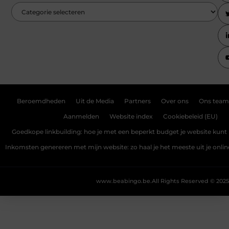
Beroemdheden
Uit de Media
Partners
Over ons
Ons team
Aanmelden
Website index
Cookiebeleid (EU)
Goedkope linkbuilding: hoe je met een beperkt budget je website kunt 
Inkomsten genereren met mijn website: zo haal je het meeste uit je onli
www.beabingo.be.
All Rights Reserved © 2025