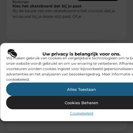
Beabingo
Kies het skateboard dat bij je past
Bij de keuze van een skateboard is het cruciaal dat je
let op wat bij je skate-stijl past. Of je
Uw privacy is belangrijk voor ons.
Wij maken gebruik van cookies en vergelijkbare technologieën om te b
onze website wordt gebruikt en om uw ervaring te verbeteren. Afhanke
voorkeuren worden cookies ingezet voor bijvoorbeeld gepersonaliseer
advertenties en het analyseren van bezoekersgedrag. Meer informatie v
cookiebeleid.
HOBBY EN VRIJE TIJD
Alles Toestaan
Beabingo
Spirituele verdieping tijdens wereldreizen
Wereldreizen bieden niet alleen de kans om nieuwe
Cookies Beheren
plekken te ontdekken, maar kunnen ook een diepe
spirituele betekenis hebben. Bepaalde
Cookiebeleid