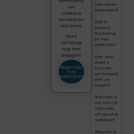
community
voor sterke
van
salonretentie
creatieve
denkers en
Wat is
schrijvers.
content
marketing
Start
en hoe
vandaag
werkt het?
nog met
bloggen!
Hoe vaak
moet u
Begin hier
naar een
met
servicegarage
publiceren
met uw
wagen?
Wanneer is
het slim (of
juist niet)
om goud te
verkopen?
Waarom is