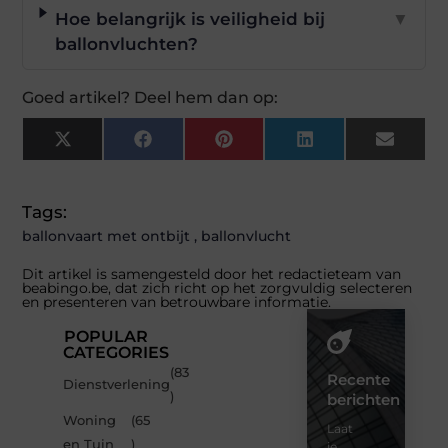
Hoe belangrijk is veiligheid bij
▼
ballonvluchten?
Goed artikel? Deel hem dan op:
X
Facebook
Pinterest
LinkedIn
Email
(Twitter)
Tags:
ballonvaart met ontbijt
,
ballonvlucht
Dit artikel is samengesteld door het redactieteam van
beabingo.be, dat zich richt op het zorgvuldig selecteren
en presenteren van betrouwbare informatie.
POPULAR
CATEGORIES
(83
Recente
Dienstverlening
)
berichten
Woning
(65
Laat
en Tuin
)
je