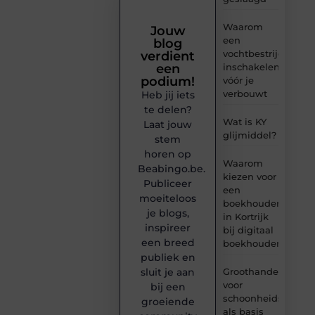
Waarom
Jouw
een
blog
vochtbestrijdingsbe
verdient
inschakelen
een
podium!
vóór je
verbouwt
Heb jij iets
te delen?
Wat is KY
Laat jouw
glijmiddel?
stem
horen op
Waarom
Beabingo.be.
kiezen voor
Publiceer
een
moeiteloos
boekhouder
je blogs,
in Kortrijk
inspireer
bij digitaal
een breed
boekhouden?
publiek en
Groothandel
sluit je aan
voor
bij een
schoonheidsproduc
groeiende
als basis