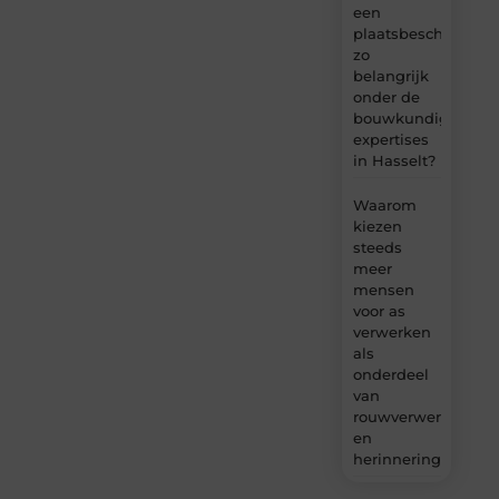
een
plaatsbeschrijving
zo
belangrijk
onder de
bouwkundige
expertises
in Hasselt?
Waarom
kiezen
steeds
meer
mensen
voor as
verwerken
als
onderdeel
van
rouwverwerking
en
herinnering?