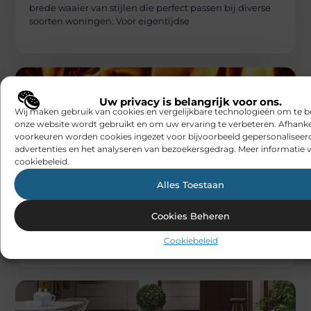
brede waaier van stijlen die perfect passen bij diverse
soorten woningen. Voor eigentijdse
Uw privacy is belangrijk voor ons.
Wij maken gebruik van cookies en vergelijkbare technologieën om te b
onze website wordt gebruikt en om uw ervaring te verbeteren. Afhanke
voorkeuren worden cookies ingezet voor bijvoorbeeld gepersonaliseer
advertenties en het analyseren van bezoekersgedrag. Meer informatie v
cookiebeleid.
WONING EN TUIN
Beabingo
Alles Toestaan
Verschillende soorten houtpellets voor
gebruik
Houtpellets zijn een populaire keuze voor wie op zoek
Cookies Beheren
is naar een efficiënte brandstof voor de kachel of voor
klussen
Cookiebeleid