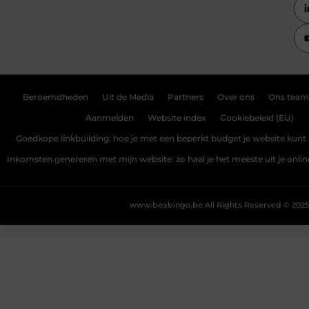
Beroemdheden
Uit de Media
Partners
Over ons
Ons team
Aanmelden
Website index
Cookiebeleid (EU)
Goedkope linkbuilding: hoe je met een beperkt budget je website kunt 
Inkomsten genereren met mijn website: zo haal je het meeste uit je onli
www.beabingo.be.
All Rights Reserved © 2025