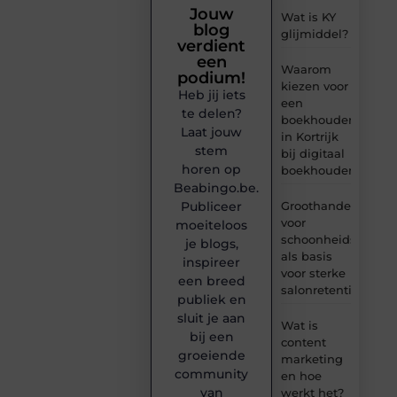
Jouw
Wat is KY
blog
glijmiddel?
verdient
een
Waarom
podium!
kiezen voor
Heb jij iets
een
te delen?
boekhouder
Laat jouw
in Kortrijk
stem
bij digitaal
horen op
boekhouden?
Beabingo.be.
Publiceer
Groothandel
voor
moeiteloos
schoonheidsproduc
je blogs,
als basis
inspireer
voor sterke
een breed
salonretentie
publiek en
sluit je aan
Wat is
bij een
content
groeiende
marketing
community
en hoe
van
werkt het?