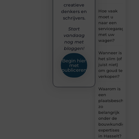
creatieve
Hoe vaak
denkers en
moet u
schrijvers.
naar een
servicegarage
Start
met uw
vandaag
wagen?
nog met
bloggen!
Wanneer is
het slim (of
Begin hier
juist niet)
met
publiceren
om goud te
verkopen?
Waarom is
een
plaatsbeschrijving
zo
belangrijk
onder de
bouwkundige
expertises
in Hasselt?