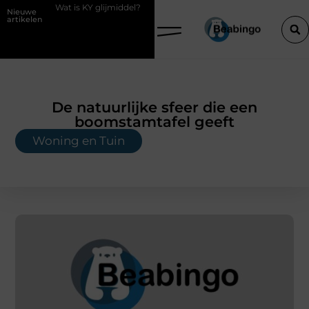
 glijmiddel?
Waarom kiezen voor een boekhouder in Kortrijk bij digi
Nieuwe
artikelen
De natuurlijke sfeer die een
boomstamtafel geeft
Woning en Tuin