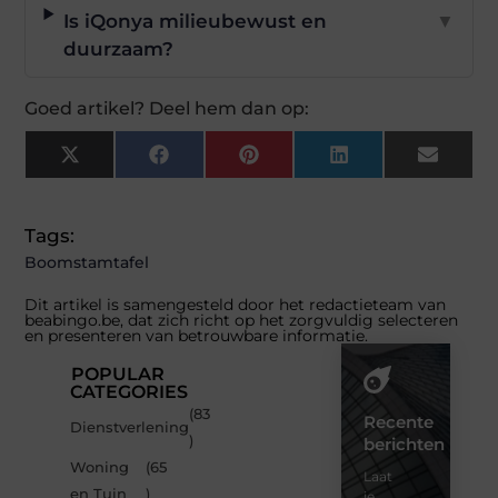
Is iQonya milieubewust en
▼
duurzaam?
Goed artikel? Deel hem dan op:
X
Facebook
Pinterest
LinkedIn
Email
(Twitter)
Tags:
Boomstamtafel
Dit artikel is samengesteld door het redactieteam van
beabingo.be, dat zich richt op het zorgvuldig selecteren
en presenteren van betrouwbare informatie.
POPULAR
CATEGORIES
(83
Recente
Dienstverlening
)
berichten
Woning
(65
Laat
en Tuin
)
je