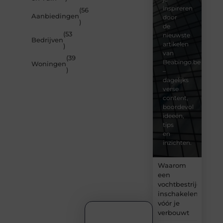
inspireren
(56
Aanbiedingen
door
)
de
(53
nieuwste
Bedrijven
artikelen
)
van
(39
Beabingo.be
Woningen
)
–
dagelijks
verse
content,
boordevol
ideeën,
tips
en
inzichten.
Waarom
een
vochtbestrijdingsbe
inschakelen
vóór je
verbouwt