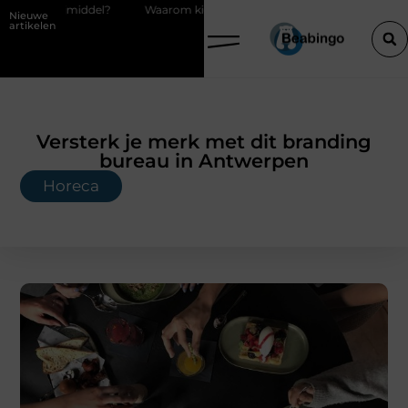
jmiddel?
Waarom kiezen voor een boekhouder in Kortrijk bij digitaal
Nieuwe
artikelen
Versterk je merk met dit branding
bureau in Antwerpen
Horeca