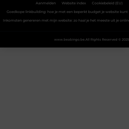
Aanmelden
Website index
Cookiebeleid (EU)
Goedkope linkbuilding: hoe je met een beperkt budget je website kunt 
Inkomsten genereren met mijn website: zo haal je het meeste uit je onli
www.beabingo.be.
All Rights Reserved © 2025