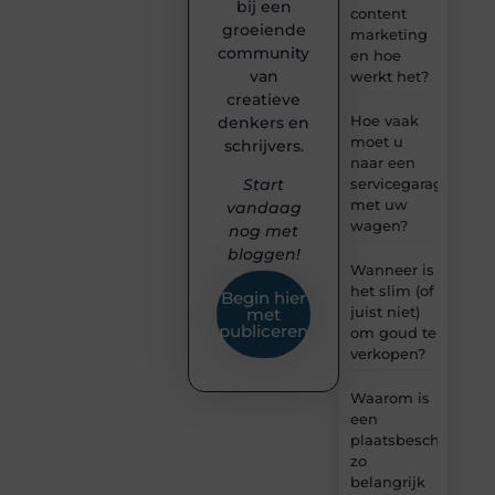
bij een
content
groeiende
marketing
community
en hoe
van
werkt het?
creatieve
Hoe vaak
denkers en
moet u
schrijvers.
naar een
servicegarage
Start
met uw
vandaag
wagen?
nog met
bloggen!
Wanneer is
het slim (of
Begin hier
juist niet)
met
publiceren
om goud te
verkopen?
Waarom is
een
plaatsbeschrijving
zo
belangrijk