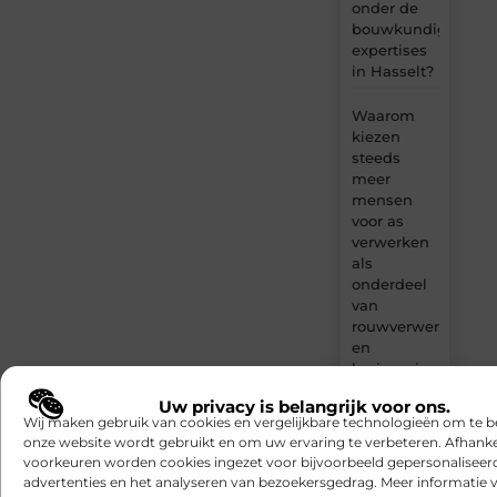
onder de
bouwkundige
expertises
in Hasselt?
Waarom
kiezen
steeds
meer
mensen
voor as
verwerken
als
onderdeel
van
rouwverwerking
en
herinnering?
Uw privacy is belangrijk voor ons.
De beste
Wij maken gebruik van cookies en vergelijkbare technologieën om te b
meerdaagse
onze website wordt gebruikt en om uw ervaring te verbeteren. Afhanke
routes door
voorkeuren worden cookies ingezet voor bijvoorbeeld gepersonaliseer
Luxemburg
advertenties en het analyseren van bezoekersgedrag. Meer informatie v