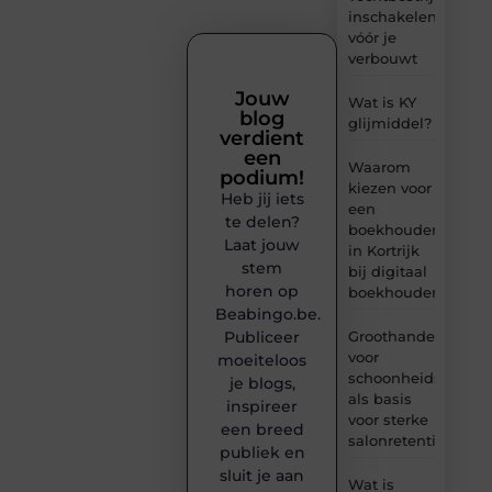
inschakelen
vóór je
verbouwt
Jouw
Wat is KY
blog
glijmiddel?
verdient
een
Waarom
podium!
kiezen voor
Heb jij iets
een
te delen?
boekhouder
Laat jouw
in Kortrijk
stem
bij digitaal
horen op
boekhouden?
Beabingo.be.
Publiceer
Groothandel
voor
moeiteloos
schoonheidsproduc
je blogs,
als basis
inspireer
voor sterke
een breed
salonretentie
publiek en
sluit je aan
Wat is