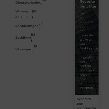
Recente
Dienstverlening
)
berichten
Woning
(65
Laat
en Tuin
)
je
inspireren
(56
Aanbiedingen
door
)
de
(53
nieuwste
Bedrijven
artikelen
)
van
(39
Beabingo.be
Woningen
)
–
dagelijks
verse
content,
boordevol
ideeën,
tips
en
inzichten.
Waarom
een
vochtbestrijdingsbe