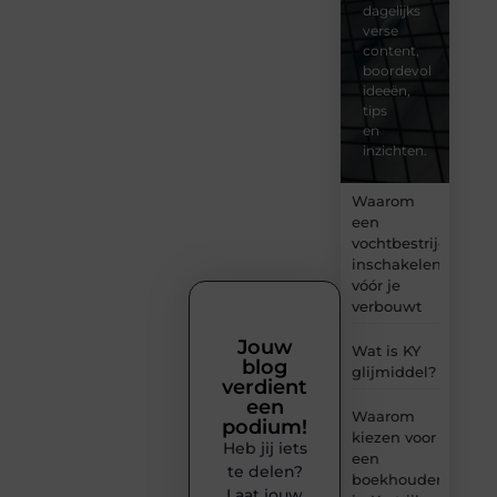
dagelijks
verse
content,
boordevol
ideeën,
tips
en
inzichten.
Waarom
een
vochtbestrijdingsbe
inschakelen
vóór je
verbouwt
Jouw
Wat is KY
blog
glijmiddel?
verdient
een
Waarom
podium!
kiezen voor
Heb jij iets
een
te delen?
boekhouder
Laat jouw