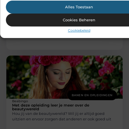
Alles Toestaan
BANEN EN OPLEIDINGEN
Beabingo
Cookies Beheren
Bruto naar netto loon
bruto naar netto loon Voer uw identiteit, nationaliteit,
Cookiebeleid
bruto- of nettosalaris in onze geavanceerde
nettosalaris- of brutosalariscalculator in en ontdek
BANEN EN OPLEIDINGEN
Beabingo
Met deze opleiding leer je meer over de
beautywereld
Hou jij van de beautywereld? Wil jij er altijd goed
uitzien en ervoor zorgen dat anderen er ook goed uit