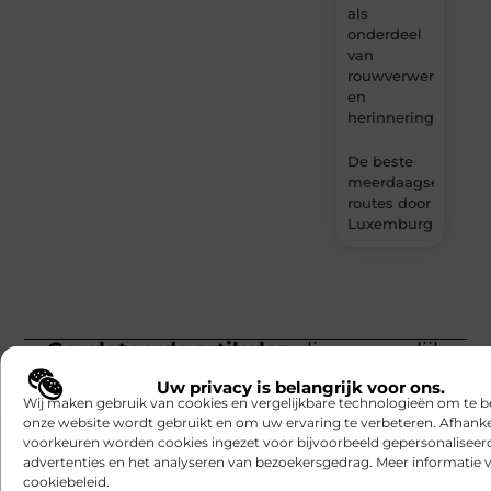
als
onderdeel
van
rouwverwerking
en
herinnering?
De beste
meerdaagse
routes door
Luxemburg
Gerelateerde artikelen
die u mogelijk
interesseren
Uw privacy is belangrijk voor ons.
Wij maken gebruik van cookies en vergelijkbare technologieën om te b
onze website wordt gebruikt en om uw ervaring te verbeteren. Afhanke
voorkeuren worden cookies ingezet voor bijvoorbeeld gepersonaliseer
advertenties en het analyseren van bezoekersgedrag. Meer informatie v
cookiebeleid.