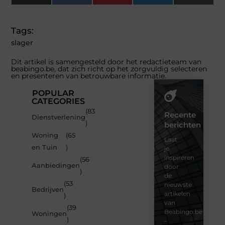
(Twitter)
Tags:
slager
Dit artikel is samengesteld door het redactieteam van
beabingo.be, dat zich richt op het zorgvuldig selecteren
en presenteren van betrouwbare informatie.
POPULAR
CATEGORIES
(83
Recente
Dienstverlening
)
berichten
Woning
(65
Laat
en Tuin
)
je
inspireren
(56
Aanbiedingen
door
)
de
(53
nieuwste
Bedrijven
artikelen
)
van
(39
Beabingo.be
Woningen
)
–