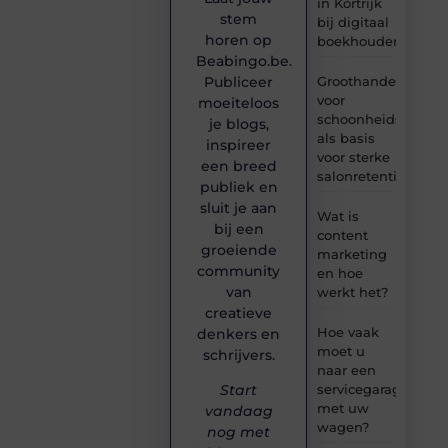
in Kortrijk
stem
bij digitaal
horen op
boekhouden?
Beabingo.be.
Publiceer
Groothandel
voor
moeiteloos
schoonheidsproduc
je blogs,
als basis
inspireer
voor sterke
een breed
salonretentie
publiek en
sluit je aan
Wat is
bij een
content
groeiende
marketing
community
en hoe
van
werkt het?
creatieve
Hoe vaak
denkers en
moet u
schrijvers.
naar een
servicegarage
Start
met uw
vandaag
wagen?
nog met