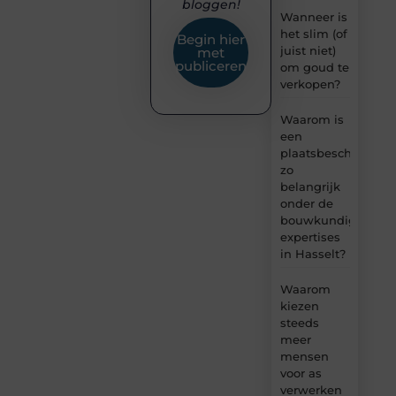
bloggen!
Wanneer is
het slim (of
Begin hier
juist niet)
met
publiceren
om goud te
verkopen?
Waarom is
een
plaatsbeschrijving
zo
belangrijk
onder de
bouwkundige
expertises
in Hasselt?
Waarom
kiezen
steeds
meer
mensen
voor as
verwerken