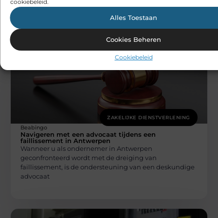
cookiebeleid.
een wereld vol plezier
Alles Toestaan
Cookies Beheren
Cookiebeleid
ZAKELIJKE DIENSTVERLENING
Beabingo
Navigeren met een advocaat tijdens een
faillissement in Antwerpen
Wanneer u als ondernemer in Antwerpen
geconfronteerd wordt met de dreiging van
faillissement, is de ondersteuning van een deskundige
advocaat