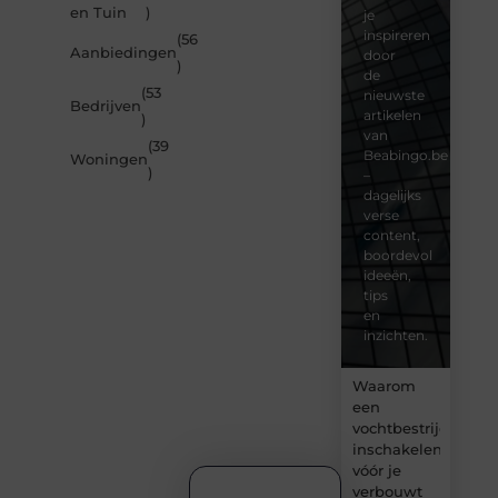
en Tuin
)
je
inspireren
(56
Aanbiedingen
door
)
de
(53
nieuwste
Bedrijven
artikelen
)
van
(39
Beabingo.be
Woningen
)
–
dagelijks
verse
content,
boordevol
ideeën,
tips
en
inzichten.
Waarom
een
vochtbestrijdingsbe
inschakelen
vóór je
verbouwt