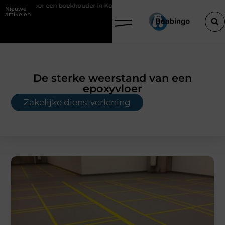
khouder in Kortrijk bij digitaal boekhouden?
Groothandel voor schoo
Nieuwe
artikelen
De sterke weerstand van een
epoxyvloer
Zakelijke dienstverlening