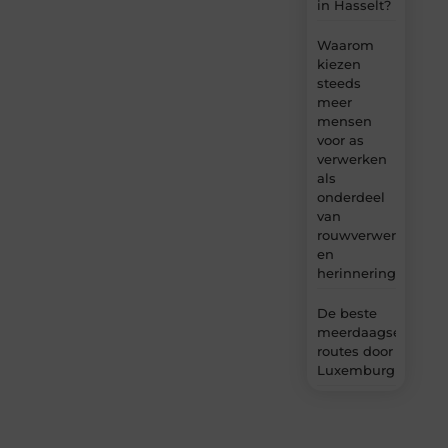
in Hasselt?
Waarom
kiezen
steeds
meer
mensen
voor as
verwerken
als
onderdeel
van
rouwverwerking
en
herinnering?
De beste
meerdaagse
routes door
Luxemburg