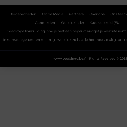
Beroemdheden
Uit de Media
Partners
Over ons
Ons team
Aanmelden
Website index
Cookiebeleid (EU)
Goedkope linkbuilding: hoe je met een beperkt budget je website kunt 
Inkomsten genereren met mijn website: zo haal je het meeste uit je onli
www.beabingo.be.
All Rights Reserved © 2025