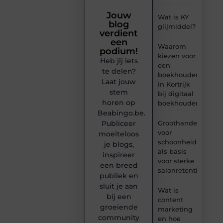
Jouw
Wat is KY
blog
glijmiddel?
verdient
een
Waarom
podium!
kiezen voor
Heb jij iets
een
te delen?
boekhouder
Laat jouw
in Kortrijk
stem
bij digitaal
horen op
boekhouden?
Beabingo.be.
Publiceer
Groothandel
voor
moeiteloos
schoonheidsproduc
je blogs,
als basis
inspireer
voor sterke
een breed
salonretentie
publiek en
sluit je aan
Wat is
bij een
content
groeiende
marketing
community
en hoe