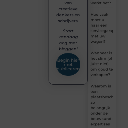
van
werkt het?
creatieve
Hoe vaak
denkers en
moet u
schrijvers.
naar een
servicegarage
Start
met uw
vandaag
wagen?
nog met
bloggen!
Wanneer is
het slim (of
Begin hier
juist niet)
met
publiceren
om goud te
verkopen?
Waarom is
een
plaatsbeschrijving
zo
belangrijk
onder de
bouwkundige
expertises