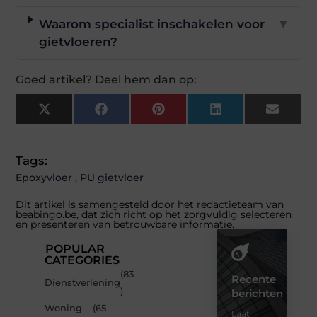
Waarom specialist inschakelen voor
▼
gietvloeren?
Goed artikel? Deel hem dan op:
X
Facebook
Pinterest
LinkedIn
Email
(Twitter)
Tags:
Epoxyvloer
,
PU gietvloer
Dit artikel is samengesteld door het redactieteam van
beabingo.be, dat zich richt op het zorgvuldig selecteren
en presenteren van betrouwbare informatie.
POPULAR
CATEGORIES
(83
Recente
Dienstverlening
)
berichten
Woning
(65
Laat