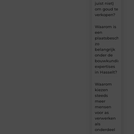
juist niet)
om goud te
verkopen?
Waarom is
een
plaatsbeschrijving
zo
belangrijk
onder de
bouwkundige
expertises
in Hasselt?
Waarom
kiezen
steeds
meer
mensen
voor as
verwerken
als
onderdeel