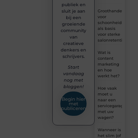
publiek en
Groothandel
sluit je aan
voor
bij een
schoonheidsproduc
groeiende
als basis
community
voor sterke
van
salonretentie
creatieve
denkers en
Wat is
schrijvers.
content
marketing
Start
en hoe
vandaag
werkt het?
nog met
bloggen!
Hoe vaak
moet u
Begin hier
naar een
met
servicegarage
publiceren
met uw
wagen?
Wanneer is
het slim (of