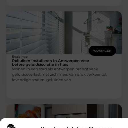
WONINGEN
Beabingo
Rolluiken installeren in Antwerpen voor
betere geluidsisolatie in huis
Wonen in een stad als Antwerpen brengt vaak
geluidsoverlast met zich mee. Van druk verkeer tot
levendige straten, geluiden van