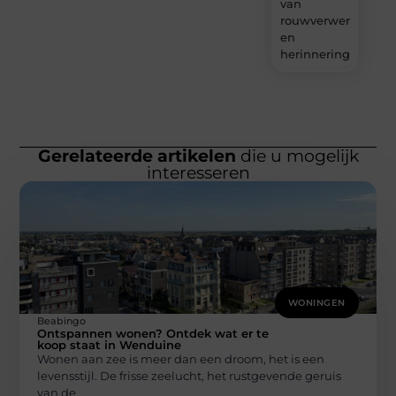
van
rouwverwerking
en
herinnering?
Gerelateerde artikelen
die u mogelijk
interesseren
WONINGEN
Beabingo
Ontspannen wonen? Ontdek wat er te
koop staat in Wenduine
Wonen aan zee is meer dan een droom, het is een
levensstijl. De frisse zeelucht, het rustgevende geruis
van de