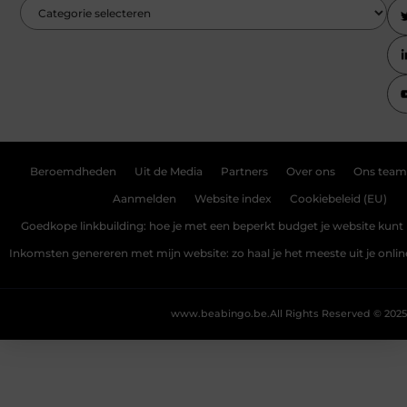
Beroemdheden
Uit de Media
Partners
Over ons
Ons team
Aanmelden
Website index
Cookiebeleid (EU)
Goedkope linkbuilding: hoe je met een beperkt budget je website kunt 
Inkomsten genereren met mijn website: zo haal je het meeste uit je onli
www.beabingo.be.
All Rights Reserved © 2025