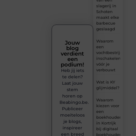
slagerij in
Schoten
maakt elke
barbecue
geslaagd
Waarom
Jouw
een
blog
vochtbestrijdingsbe
verdient
inschakelen
een
podium!
vóór je
verbouwt
Heb jij iets
te delen?
Wat is KY
Laat jouw
glijmiddel?
stem
horen op
Waarom
Beabingo.be.
kiezen voor
Publiceer
een
moeiteloos
boekhouder
je blogs,
in Kortrijk
inspireer
bij digitaal
een breed
boekhouden?