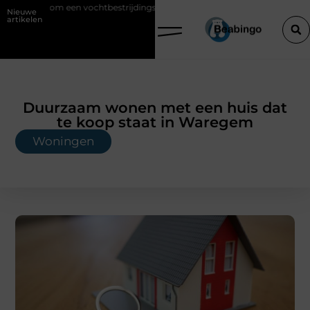
tbestrijdingsbedrijf inschakelen vóór je verbouwt
Wat is KY glijmidd
Nieuwe
artikelen
Duurzaam wonen met een huis dat
te koop staat in Waregem
Woningen