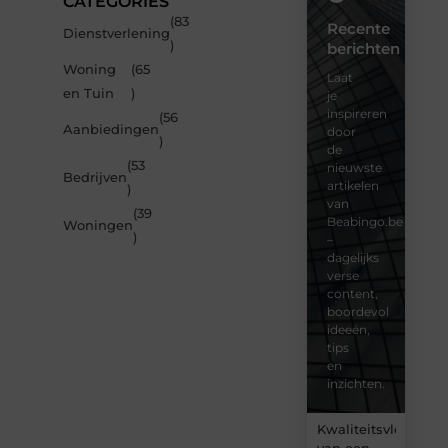
CATEGORIES
(83
Recente
Dienstverlening
)
berichten
Woning
(65
Laat
en Tuin
)
je
inspireren
(56
Aanbiedingen
door
)
de
(53
nieuwste
Bedrijven
artikelen
)
van
(39
Beabingo.be
Woningen
)
–
dagelijks
verse
content,
boordevol
ideeën,
tips
en
inzichten.
Kwaliteitsvlees
van een