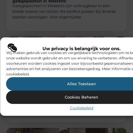
garagepoorten in Westerlo
Garagepoorten in Westerlo zijn verkrijgbaar in een
brede waaier van stijlen die perfect passen bij diverse
soorten woningen. Voor eigentijdse
Uw privacy is belangrijk voor ons.
Wij maken gebruik van cookies en vergelijkbare technologieën om te b
onze website wordt gebruikt en om uw ervaring te verbeteren. Afhanke
voorkeuren worden cookies ingezet voor bijvoorbeeld gepersonaliseer
advertenties en het analyseren van bezoekersgedrag. Meer informatie v
cookiebeleid.
WONING EN TUIN
Alles Toestaan
Beabingo
Verschillende soorten houtpellets voor
gebruik
Houtpellets zijn een populaire keuze voor wie op zoek
Cookies Beheren
is naar een efficiënte brandstof voor de kachel of voor
klussen
Cookiebeleid