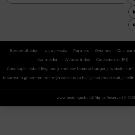
Beroemdheden
Uit de Media
Partners
Over ons
Ons team
Aanmelden
Website index
Cookiebeleid (EU)
Goedkope linkbuilding: hoe je met een beperkt budget je website kunt 
Inkomsten genereren met mijn website: zo haal je het meeste uit je onli
www.beabingo.be.
All Rights Reserved © 2025