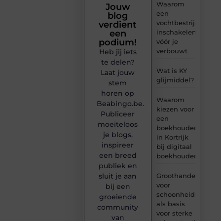
Waarom
Jouw
een
blog
vochtbestrijdingsbe
verdient
inschakelen
een
podium!
vóór je
verbouwt
Heb jij iets
te delen?
Wat is KY
Laat jouw
glijmiddel?
stem
horen op
Waarom
Beabingo.be.
kiezen voor
Publiceer
een
moeiteloos
boekhouder
je blogs,
in Kortrijk
inspireer
bij digitaal
een breed
boekhouden?
publiek en
Groothandel
sluit je aan
voor
bij een
schoonheidsproduc
groeiende
als basis
community
voor sterke
van