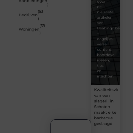
Aanbiedingen
door
)
de
(53
nieuwste
Bedrijven
artikelen
)
van
(39
Beabingo.be
Woningen
)
–
dagelijks
verse
content,
boordevol
ideeën,
tips
en
inzichten.
Kwaliteitsvlees
van een
slagerij in
Schoten
maakt elke
barbecue
geslaagd