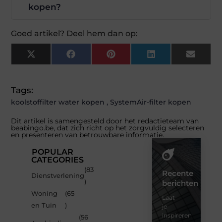
kopen?
Goed artikel? Deel hem dan op:
X
Facebook
Pinterest
LinkedIn
Email
(Twitter)
Tags:
koolstoffilter water kopen
,
SystemAir-filter kopen
Dit artikel is samengesteld door het redactieteam van
beabingo.be, dat zich richt op het zorgvuldig selecteren
en presenteren van betrouwbare informatie.
POPULAR
CATEGORIES
(83
Recente
Dienstverlening
)
berichten
Woning
(65
Laat
en Tuin
)
je
inspireren
(56