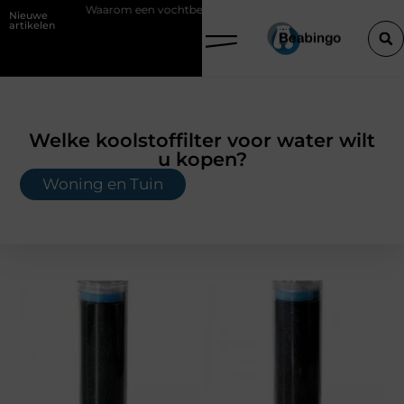
m een vochtbestrijdingsbedrijf inschakelen vóór je verbouwt
Wat is
Nieuwe
artikelen
Welke koolstoffilter voor water wilt
u kopen?
Woning en Tuin