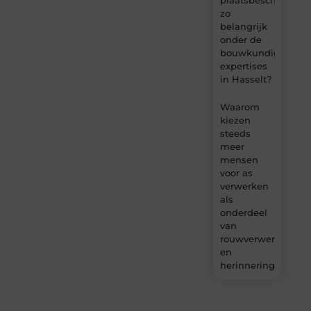
zo
belangrijk
onder de
bouwkundige
expertises
in Hasselt?
Waarom
kiezen
steeds
meer
mensen
voor as
verwerken
als
onderdeel
van
rouwverwerking
en
herinnering?