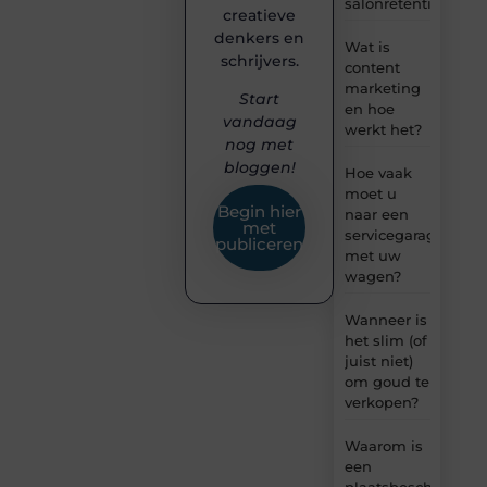
salonretentie
creatieve
denkers en
Wat is
schrijvers.
content
marketing
Start
en hoe
vandaag
werkt het?
nog met
bloggen!
Hoe vaak
moet u
Begin hier
naar een
met
servicegarage
publiceren
met uw
wagen?
Wanneer is
het slim (of
juist niet)
om goud te
verkopen?
Waarom is
een
plaatsbeschrijving