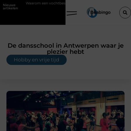
een vochtbestrijdingsbedrijf inschakelen vóór je verbouwt
Wat is KY
Nieuwe
artikelen
De dansschool in Antwerpen waar je
plezier hebt
Hobby en vrije tijd