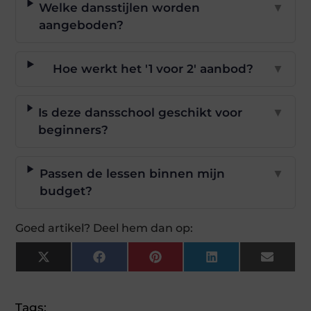
Welke dansstijlen worden
▼
aangeboden?
Hoe werkt het '1 voor 2' aanbod?
▼
Is deze dansschool geschikt voor
▼
beginners?
Passen de lessen binnen mijn
▼
budget?
Goed artikel? Deel hem dan op:
X
Facebook
Pinterest
LinkedIn
Email
(Twitter)
Tags: