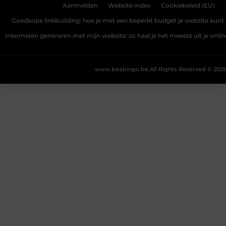
Aanmelden
Website index
Cookiebeleid (EU)
Goedkope linkbuilding: hoe je met een beperkt budget je website kunt 
Inkomsten genereren met mijn website: zo haal je het meeste uit je onli
www.beabingo.be.
All Rights Reserved © 2025