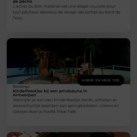
de pêche
L’achat du bon matériel est une étape cruciale pour
tout pêcheur désireux de réussir ses sorties au bord de
l’eau.
HOBBY EN VRIJE TIJD
Beabingo
Kinderfeestjes bij een privésauna in
Antwerpen
Wanneer je aan een kinderfeestje denkt, schieten er
waarschijnlijk beelden van springkastelen, clowns en
cakejes door je hoofd. Maar heb