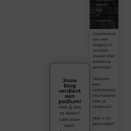
ideeën,
tips
en
inzichten.
Kwaliteitsvlees
van een
slagerij in
Schoten
maakt elke
barbecue
geslaagd
Waarom
Jouw
een
blog
vochtbestrijdingsbe
verdient
inschakelen
een
podium!
vóór je
verbouwt
Heb jij iets
te delen?
Wat is KY
Laat jouw
glijmiddel?
stem