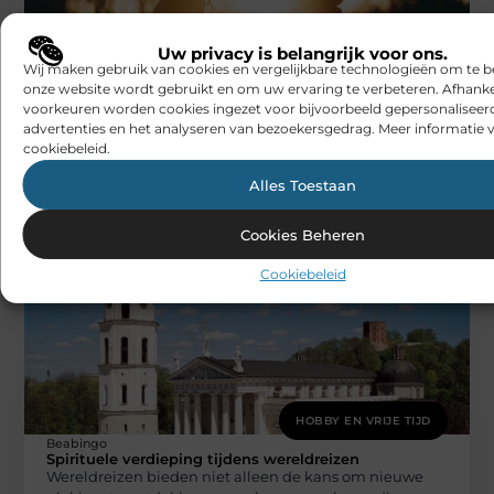
Uw privacy is belangrijk voor ons.
Wij maken gebruik van cookies en vergelijkbare technologieën om te b
HOBBY EN VRIJE TIJD
onze website wordt gebruikt en om uw ervaring te verbeteren. Afhanke
Beabingo
voorkeuren worden cookies ingezet voor bijvoorbeeld gepersonaliseer
Kies het skateboard dat bij je past
advertenties en het analyseren van bezoekersgedrag. Meer informatie v
Bij de keuze van een skateboard is het cruciaal dat je
cookiebeleid.
let op wat bij je skate-stijl past. Of je
Alles Toestaan
Cookies Beheren
Cookiebeleid
HOBBY EN VRIJE TIJD
Beabingo
Spirituele verdieping tijdens wereldreizen
Wereldreizen bieden niet alleen de kans om nieuwe