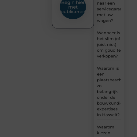
Begin hier
naar een
met
servicegarage
publiceren
met uw
wagen?
Wanneer is
het slim (of
juist niet)
om goud te
verkopen?
Waarom is
een
plaatsbeschrijving
zo
belangrijk
onder de
bouwkundige
expertises
in Hasselt?
Waarom
kiezen