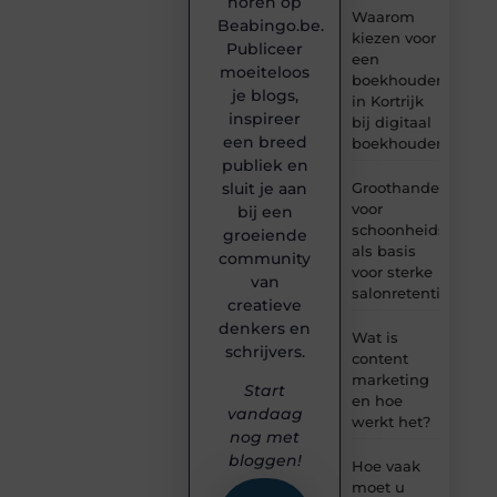
horen op
Waarom
Beabingo.be.
kiezen voor
Publiceer
een
moeiteloos
boekhouder
je blogs,
in Kortrijk
inspireer
bij digitaal
een breed
boekhouden?
publiek en
Groothandel
sluit je aan
voor
bij een
schoonheidsproduc
groeiende
als basis
community
voor sterke
van
salonretentie
creatieve
denkers en
Wat is
schrijvers.
content
marketing
Start
en hoe
vandaag
werkt het?
nog met
bloggen!
Hoe vaak
moet u