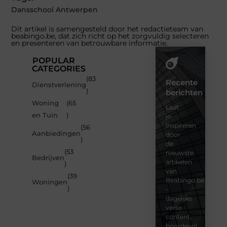
Dansschool Antwerpen
Dit artikel is samengesteld door het redactieteam van
beabingo.be, dat zich richt op het zorgvuldig selecteren
en presenteren van betrouwbare informatie.
POPULAR
CATEGORIES
(83
Recente
Dienstverlening
)
berichten
Woning
(65
Laat
en Tuin
)
je
inspireren
(56
Aanbiedingen
door
)
de
(53
nieuwste
Bedrijven
artikelen
)
van
(39
Beabingo.be
Woningen
)
–
dagelijks
verse
content,
boordevol