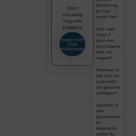
marketing
Start
en hoe
vandaag
werkt het?
nog met
bloggen!
Hoe vaak
moet u
Begin hier
naar een
met
servicegarage
publiceren
met uw
wagen?
Wanneer is
het slim (of
juist niet)
om goud te
verkopen?
Waarom is
een
plaatsbeschrijving
zo
belangrijk
onder de