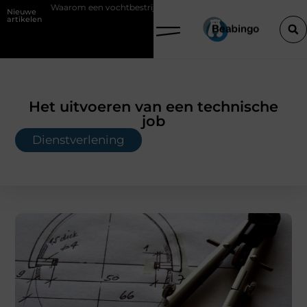
vochtbestrijdingsbedrijf inschakelen vóór je verbouwt
Wat is KY gli
Nieuwe
artikelen
Het uitvoeren van een technische
job
Dienstverlening