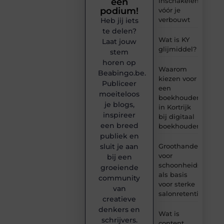
inschakelen
een
podium!
vóór je
verbouwt
Heb jij iets
te delen?
Wat is KY
Laat jouw
glijmiddel?
stem
horen op
Waarom
Beabingo.be.
kiezen voor
Publiceer
een
moeiteloos
boekhouder
je blogs,
in Kortrijk
inspireer
bij digitaal
een breed
boekhouden?
publiek en
Groothandel
sluit je aan
voor
bij een
schoonheidsproduc
groeiende
als basis
community
voor sterke
van
salonretentie
creatieve
denkers en
Wat is
schrijvers.
content