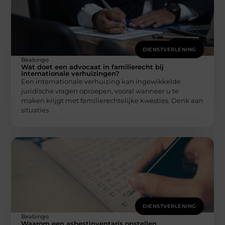
DIENSTVERLENING
Beabingo
Wat doet een advocaat in familierecht bij
internationale verhuizingen?
Een internationale verhuizing kan ingewikkelde
juridische vragen oproepen, vooral wanneer u te
maken krijgt met familierechtelijke kwesties. Denk aan
situaties
DIENSTVERLENING
Beabingo
Waarom een asbestinventaris opstellen