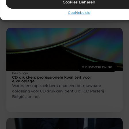
wanneer vermoedens van overspel of discussies over
Cookies Beheren
alimentatie de kop opsteken. In zulke situaties kan
Cookiebeleid
DIENSTVERLENING
Beabingo
CD drukken: professionele kwaliteit voor
elke oplage
Wanneer u op zoek bent naar een betrouwbare
oplossing voor CD drukken, bent u bij CD Perserij
België aan het