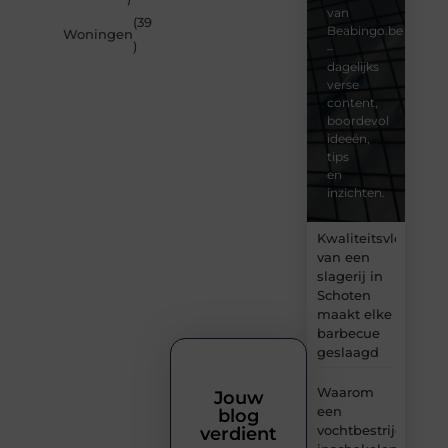
van
(39
Beabingo.be
Woningen
)
–
dagelijks
verse
content,
boordevol
ideeën,
tips
en
inzichten.
Kwaliteitsvlees
van een
slagerij in
Schoten
maakt elke
barbecue
geslaagd
Waarom
Jouw
een
blog
vochtbestrijdingsbe
verdient