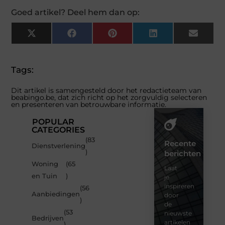
Goed artikel? Deel hem dan op:
X
Facebook
Pinterest
LinkedIn
Email
(Twitter)
Tags:
Dit artikel is samengesteld door het redactieteam van
beabingo.be, dat zich richt op het zorgvuldig selecteren
en presenteren van betrouwbare informatie.
POPULAR
CATEGORIES
(83
Recente
Dienstverlening
)
berichten
Woning
(65
Laat
en Tuin
)
je
inspireren
(56
Aanbiedingen
door
)
de
(53
nieuwste
Bedrijven
artikelen
)