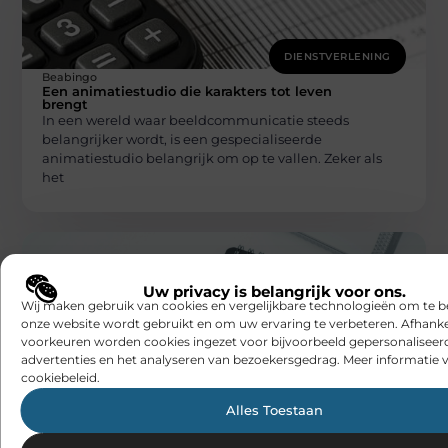
DIENSTVERLENING
Beabingo
Een animatiestudio die karakters tot leven
brengt
In een wereld waar beeldcommunicatie steeds
belangrijker wordt, is een gespecialiseerde
animatiestudio belangrijk om op te vallen. Zeker als
het
Uw privacy is belangrijk voor ons.
Wij maken gebruik van cookies en vergelijkbare technologieën om te b
onze website wordt gebruikt en om uw ervaring te verbeteren. Afhanke
voorkeuren worden cookies ingezet voor bijvoorbeeld gepersonaliseer
advertenties en het analyseren van bezoekersgedrag. Meer informatie v
DIENSTVERLENING
cookiebeleid.
Beabingo
Vertrouw op een privédetective in Oost
Alles Toestaan
Vlaanderen bij relatieproblemen
Relatieproblemen kunnen zwaar doorwegen, zeker