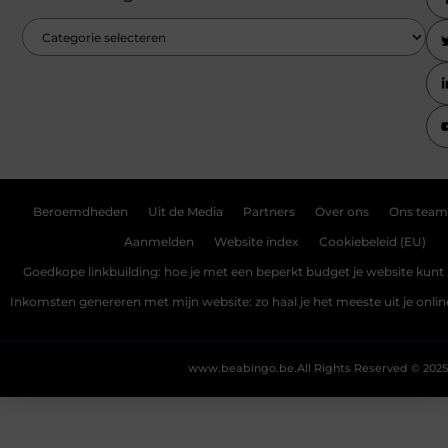
Beroemdheden
Uit de Media
Partners
Over ons
Ons team
Aanmelden
Website index
Cookiebeleid (EU)
Goedkope linkbuilding: hoe je met een beperkt budget je website kunt 
Inkomsten genereren met mijn website: zo haal je het meeste uit je onli
www.beabingo.be.
All Rights Reserved © 2025