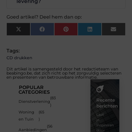
levering?
Goed artikel? Deel hem dan op:
X
Facebook
Pinterest
LinkedIn
Email
(Twitter)
Tags:
CD drukken
Dit artikel is samengesteld door het redactieteam van
beabingo.be, dat zich richt op het zorgvuldig selecteren
en presenteren van betrouwbare informatie.
POPULAR
CATEGORIES
(83
Recente
Dienstverlening
)
berichten
Woning
(65
Laat
en Tuin
)
je
inspireren
(56
Aanbiedingen
door