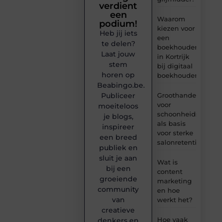
verdient
een
Waarom
podium!
kiezen voor
Heb jij iets
een
te delen?
boekhouder
Laat jouw
in Kortrijk
stem
bij digitaal
horen op
boekhouden?
Beabingo.be.
Publiceer
Groothandel
voor
moeiteloos
schoonheidsproduc
je blogs,
als basis
inspireer
voor sterke
een breed
salonretentie
publiek en
sluit je aan
Wat is
bij een
content
groeiende
marketing
community
en hoe
van
werkt het?
creatieve
Hoe vaak
denkers en