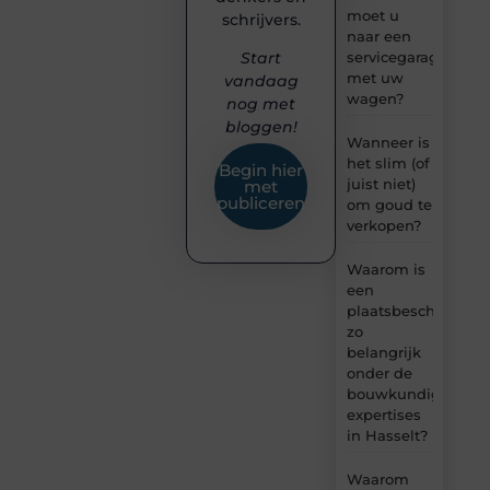
moet u
schrijvers.
naar een
servicegarage
Start
met uw
vandaag
wagen?
nog met
bloggen!
Wanneer is
het slim (of
Begin hier
juist niet)
met
publiceren
om goud te
verkopen?
Waarom is
een
plaatsbeschrijving
zo
belangrijk
onder de
bouwkundige
expertises
in Hasselt?
Waarom