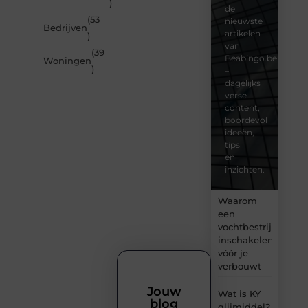
)
de
(53
nieuwste
Bedrijven
artikelen
)
van
(39
Beabingo.be
Woningen
)
–
dagelijks
verse
content,
boordevol
ideeën,
tips
en
inzichten.
Waarom
een
vochtbestrijdingsbe
inschakelen
vóór je
verbouwt
Jouw
Wat is KY
blog
glijmiddel?