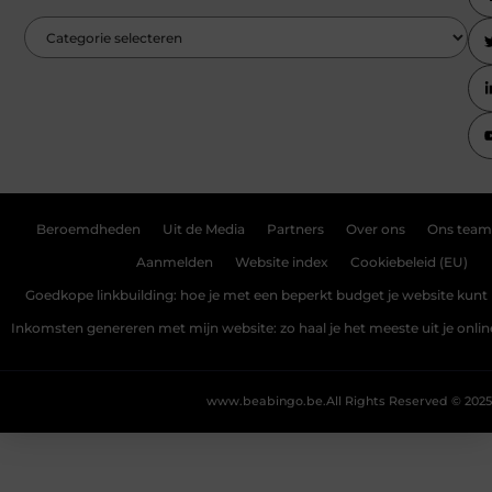
Beroemdheden
Uit de Media
Partners
Over ons
Ons team
Aanmelden
Website index
Cookiebeleid (EU)
Goedkope linkbuilding: hoe je met een beperkt budget je website kunt 
Inkomsten genereren met mijn website: zo haal je het meeste uit je onli
www.beabingo.be.
All Rights Reserved © 2025