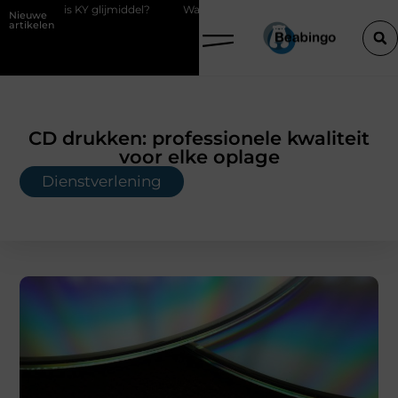
lijmiddel?
Waarom kiezen voor een boekhouder in Kortrijk bij digita
Nieuwe
artikelen
CD drukken: professionele kwaliteit
voor elke oplage
Dienstverlening