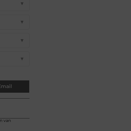
▼
▼
▼
▼
Email
en van