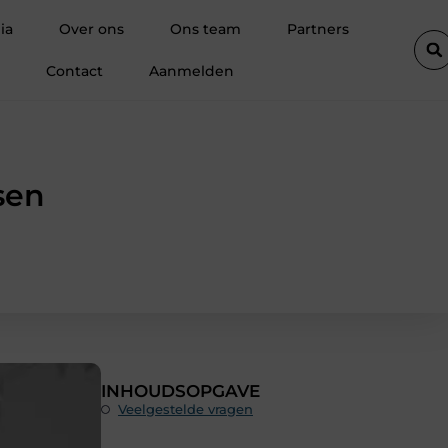
oonheidsproducten als basis voor sterke salonretentie
Wat is c
ia
Over ons
Ons team
Partners
Contact
Aanmelden
sen
INHOUDSOPGAVE
Veelgestelde vragen