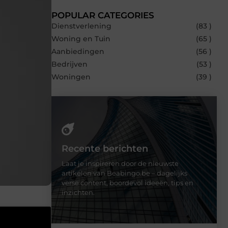
POPULAR CATEGORIES
Dienstverlening
(83 )
Woning en Tuin
(65 )
Aanbiedingen
(56 )
Bedrijven
(53 )
Woningen
(39 )
Recente berichten
Laat je inspireren door de nieuwste
artikelen van Beabingo.be – dagelijks
verse content, boordevol ideeën, tips en
inzichten.