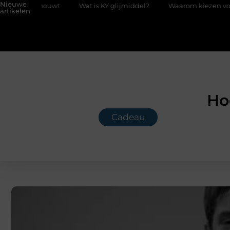
Nieuwe
bouwt
Wat is KY glijmiddel?
Waarom kiezen voor een boekhou
artikelen
Ho
Cadeau