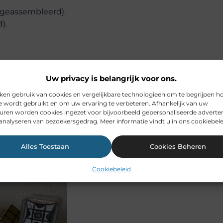
t geassembleerd).
).
 (de laag wordt geassembleerd, de kubus wordt geassem
Uw privacy is belangrijk voor ons.
ken gebruik van cookies en vergelijkbare technologieën om te begrijpen h
n tegenkomen. Als u in een van de fasen op een doodl
e wordt gebruikt en om uw ervaring te verbeteren. Afhankelijk van uw
uren worden cookies ingezet voor bijvoorbeeld gepersonaliseerde adverten
 stappen te controleren. Let ook op uw kubus – deze ka
analyseren van bezoekersgedrag. Meer informatie vindt u in ons cookiebele
et proces kan mislukken. U kunt het probleem zeker 
erzamelen.
Alles Toestaan
Cookies Beheren
Cookiebeleid