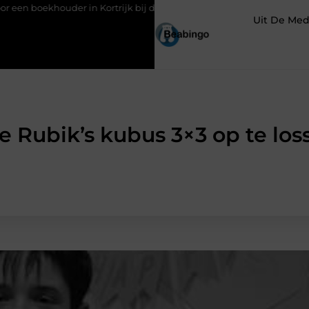
der in Kortrijk bij digitaal boekhouden?
Groothandel voor sch
Uit De Med
e Rubik’s kubus 3×3 op te los