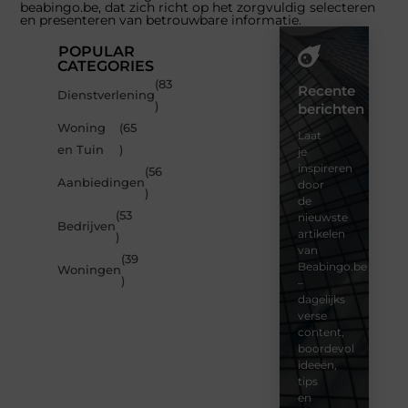
beabingo.be, dat zich richt op het zorgvuldig selecteren
en presenteren van betrouwbare informatie.
POPULAR
CATEGORIES
(83
Recente
Dienstverlening
)
berichten
Woning
(65
Laat
en Tuin
)
je
inspireren
(56
Aanbiedingen
door
)
de
(53
nieuwste
Bedrijven
artikelen
)
van
(39
Beabingo.be
Woningen
)
–
dagelijks
verse
content,
boordevol
ideeën,
tips
en