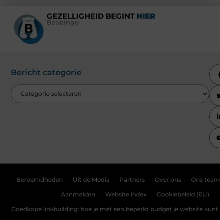
GEZELLIGHEID BEGINT
HIER
Beabingo
Bericht categorie
Beroemdheden
Uit de Media
Partners
Over ons
Ons team
Aanmelden
Website index
Cookiebeleid (EU)
Goedkope linkbuilding: hoe je met een beperkt budget je website kunt 