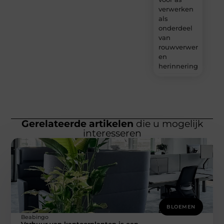
verwerken
als
onderdeel
van
rouwverwerking
en
herinnering?
Gerelateerde artikelen
die u mogelijk
interesseren
BLOEMEN
Beabingo
Verhuur van kantoorplanten is een