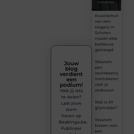
inzichten.
Kwaliteitsvlees
van een
slagerij in
Schoten
maakt elke
barbecue
geslaagd
Waarom
Jouw
een
blog
vochtbestrijdingsbe
verdient
inschakelen
een
podium!
vóór je
verbouwt
Heb jij iets
te delen?
Wat is KY
Laat jouw
glijmiddel?
stem
horen op
Waarom
Beabingo.be.
kiezen voor
Publiceer
een