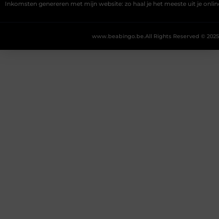
Inkomsten genereren met mijn website: zo haal je het meeste uit je onli
www.beabingo.be.
All Rights Reserved © 2025