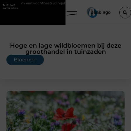
rom een vochtbestrijdingsbedrijf inschakelen vóór je verbouwt
Wat 
Nieuwe
artikelen
Hoge en lage wildbloemen bij deze
groothandel in tuinzaden
Bloemen