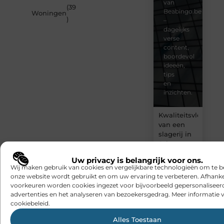
van
(39
Beabingo.be
Woningen
)
–
dagelijks
verse
content,
boordevol
ideeën,
tips
en
inzichten.
Kwaliteitsvlees
van een
slagerij in
Schoten
maakt elke
Uw privacy is belangrijk voor ons.
barbecue
Wij maken gebruik van cookies en vergelijkbare technologieën om te b
geslaagd
onze website wordt gebruikt en om uw ervaring te verbeteren. Afhanke
voorkeuren worden cookies ingezet voor bijvoorbeeld gepersonaliseer
Waarom
Jouw
advertenties en het analyseren van bezoekersgedrag. Meer informatie v
een
blog
cookiebeleid.
vochtbestrijdingsbe
verdient
Alles Toestaan
inschakelen
een