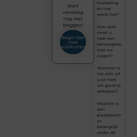
marketing
Start
en hoe
vandaag
werkt het?
nog met
bloggen!
Hoe vaak
moet u
Begin hier
naar een
met
servicegarage
publiceren
met uw
wagen?
Wanneer is
het slim (of
juist niet)
om goud te
verkopen?
Waarom is
een
plaatsbeschrijving
zo
belangrijk
onder de