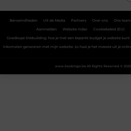
Beroemdheden
Uit de Media
Partners
Over ons
Ons team
Aanmelden
Website index
Cookiebeleid (EU)
Goedkope linkbuilding: hoe je met een beperkt budget je website kunt 
Inkomsten genereren met mijn website: zo haal je het meeste uit je onli
www.beabingo.be.
All Rights Reserved © 2025