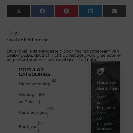
X
Facebook
Pinterest
LinkedIn
Email
(Twitter)
Tags:
royal enfield motor
Dit artikel is samengesteld door het redactieteam van
beabingo.be, dat zich richt op het zorgvuldig selecteren
en presenteren van betrouwbare informatie.
POPULAR
CATEGORIES
(83
Recente
Dienstverlening
)
berichten
Woning
(65
Laat
en Tuin
)
je
inspireren
(56
Aanbiedingen
door
)
de
(53
nieuwste
Bedrijven
artikelen
)