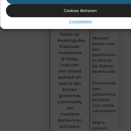
podium!
vóór je
verbouwt
Heb jij iets
Cookies Beheren
te delen?
Wat is KY
Cookiebeleid
Laat jouw
glijmiddel?
stem
horen op
Waarom
Beabingo.be.
kiezen voor
Publiceer
een
moeiteloos
boekhouder
je blogs,
in Kortrijk
inspireer
bij digitaal
een breed
boekhouden?
publiek en
Groothandel
sluit je aan
voor
bij een
schoonheidsproduc
groeiende
als basis
community
voor sterke
van
salonretentie
creatieve
denkers en
Wat is
schrijvers.
content