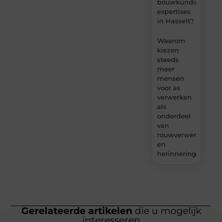
bouwkundige
expertises
in Hasselt?
Waarom
kiezen
steeds
meer
mensen
voor as
verwerken
als
onderdeel
van
rouwverwerking
en
herinnering?
Gerelateerde artikelen
die u mogelijk
interesseren