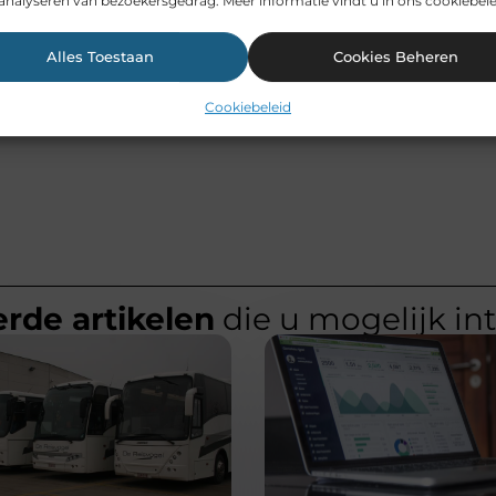
analyseren van bezoekersgedrag. Meer informatie vindt u in ons cookiebele
Alles Toestaan
Cookies Beheren
Cookiebeleid
rde artikelen
die u mogelijk in