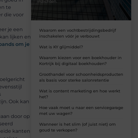
inzichten.
en te
r die voor
eer je een
Waarom een vochtbestrijdingsbedrijf
inschakelen vóór je verbouwt
 kan lijken en
bands om je
Wat is KY glijmiddel?
Waarom kiezen voor een boekhouder in
Kortrijk bij digitaal boekhouden?
Groothandel voor schoonheidsproducten
oelgericht
als basis voor sterke salonretentie
vensstijl
Wat is content marketing en hoe werkt
s
het?
zijn. Ook kan
Hoe vaak moet u naar een servicegarage
met uw wagen?
 gaan door op
iseerd
Wanneer is het slim (of juist niet) om
goud te verkopen?
beide kanten