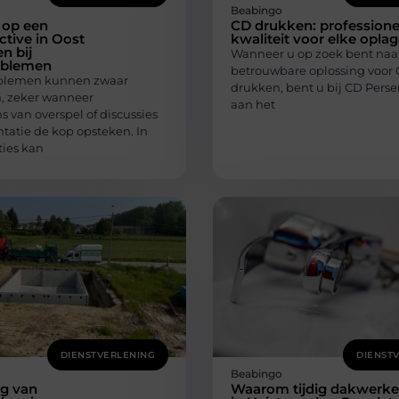
Beabingo
 op een
CD drukken: professione
ctive in Oost
kwaliteit voor elke opla
n bij
Wanneer u op zoek bent naa
roblemen
betrouwbare oplossing voor
oblemen kunnen zwaar
drukken, bent u bij CD Perser
, zeker wanneer
aan het
 van overspel of discussies
tatie de kop opsteken. In
ties kan
DIENSTVERLENING
DIENST
Beabingo
ng van
Waarom tijdig dakwerk