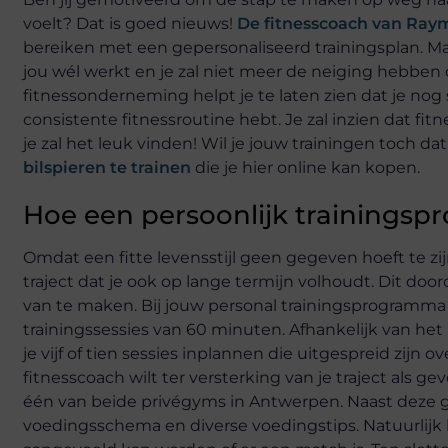
voelt? Dat is goed nieuws!
De fitnesscoach van Ray
bereiken met een gepersonaliseerd trainingsplan. Maa
jou wél werkt en je zal niet meer de neiging hebben
fitnessonderneming helpt je te laten zien dat je nog
consistente fitnessroutine hebt. Je zal inzien dat fitn
je zal het leuk vinden! Wil je jouw trainingen toch 
bilspieren te trainen
die je hier online kan kopen.
Hoe een persoonlijk trainingsp
Omdat een fitte levensstijl geen gegeven hoeft te z
traject dat je ook op lange termijn volhoudt. Dit doo
van te maken. Bij jouw personal trainingsprogramma z
trainingssessies van 60 minuten. Afhankelijk van het pl
je vijf of tien sessies inplannen die uitgespreid zijn
fitnesscoach wilt ter versterking van je traject als 
één van beide privégyms in Antwerpen. Naast deze g
voedingsschema en diverse voedingstips. Natuurlijk 