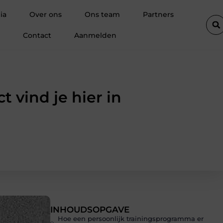
schoonheidsproducten als basis voor sterke salonretentie
Wat is
ia
Over ons
Ons team
Partners
Contact
Aanmelden
t vind je hier in
INHOUDSOPGAVE
Hoe een persoonlijk trainingsprogramma er