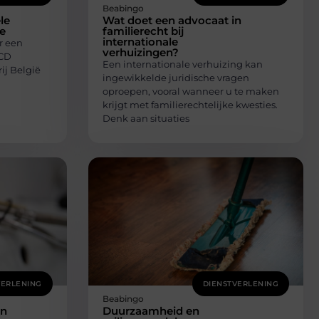
Beabingo
le
Wat doet een advocaat in
ge
familierecht bij
internationale
r een
verhuizingen?
 CD
Een internationale verhuizing kan
ij België
ingewikkelde juridische vragen
oproepen, vooral wanneer u te maken
krijgt met familierechtelijke kwesties.
Denk aan situaties
VERLENING
DIENSTVERLENING
Beabingo
en
Duurzaamheid en