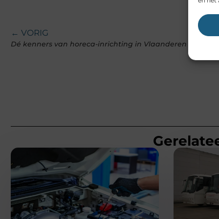
en het 
← VORIG
Dé kenners van horeca-inrichting in Vlaanderen
Gerelatee