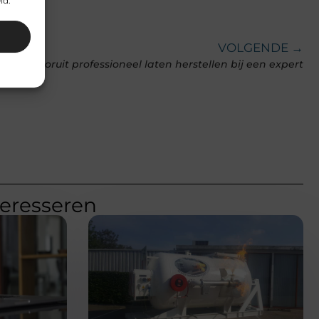
id.
VOLGENDE →
Een autoruit professioneel laten herstellen bij een expert
teresseren