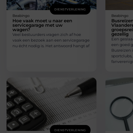
DIENSTVERLENING
Beabingo
Beabingo
Hoe vaak moet u naar een
Busreizen
servicegarage met uw
Vlaander
wagen?
groepsrei
gezellig
Veel bestuurders vragen zich af hoe
Een geslaa
vaak een bezoek aan een servicegarage
een goed g
nu écht nodig is. Het antwoord hangt af
Busreizen 
sportclubs,
fanverenig
DIENSTVERLENING