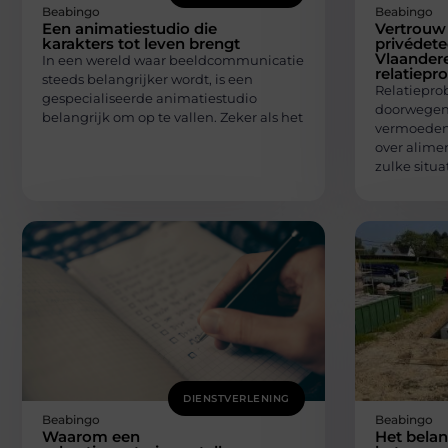
Beabingo
Beabingo
Een animatiestudio die
Vertrouw
karakters tot leven brengt
privédete
Vlaandere
In een wereld waar beeldcommunicatie
relatiep
steeds belangrijker wordt, is een
Relatiepr
gespecialiseerde animatiestudio
doorwegen
belangrijk om op te vallen. Zeker als het
vermoedens
over alimen
zulke situa
DIENSTVERLENING
Beabingo
Beabingo
Waarom een
Het bela