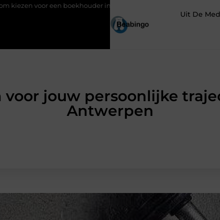
houder in Kortrijk bij digitaal boekhouden?
Groothandel voor 
Uit De Med
voor jouw persoonlijke trajec
Antwerpen