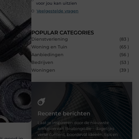
voor jou kan uitzien
Veelgestelde vragen
POPULAR CATEGORIES
Dienstverlening
(83 )
Woning en Tuin
(65 )
Aanbiedingen
(56 )
Bedrijven
(53 )
Woningen
(39 )
Recente berichten
Laat je inspireren door de nieuwste
artikelen van Beabingo.be – dagelijks
verse content, boordevol ideeën, tips en
0% goed in