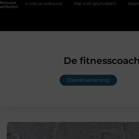
Nieuwe
erbouwt
Wat is KY glijmiddel?
Waarom kiezen voor een boek
artikelen
De fitnesscoach 
Dienstverlening