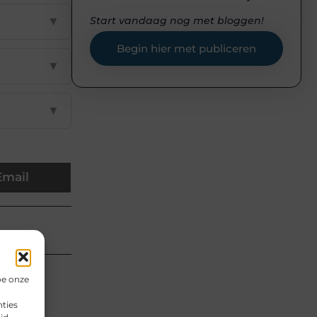
▼
Start vandaag nog met bloggen!
Begin hier met publiceren
▼
▼
Email
en van
oe onze
ties