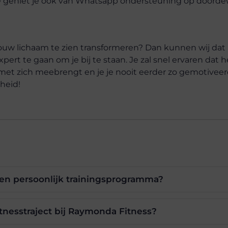
tte geniet je ook van Whatsapp ondersteuning op doord
n jouw lichaam te zien transformeren? Dan kunnen wij dat
ert te gaan om je bij te staan. Je zal snel ervaren dat h
 met zich meebrengt en je je nooit eerder zo gemotivee
theid!
een persoonlijk trainingsprogramma?
tnesstraject bij Raymonda Fitness?