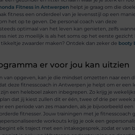
monda Fitness in Antwerpen
helpt je graag om die doel
k fitness een onderdeel van je levensstijl op een manie
 om het op te geven. De personal coach van deze
 steeds optimaal van het leven kan genieten, zelfs wann
ess niet zo moeilijk is als het soms op het eerste gezicht
dat tikkeltje zwaarder maken? Ontdek dan zeker de
booty 
rogramma er voor jou kan uitzien
ijn van opgeven, kan je die mindset omzetten naar een d
rdat deze fitnesscoach in Antwerpen je helpt om er een le
ijn een heleboel zaken inbegrepen. Zo krijg je wekelijk
an dat jij kiest zullen dit er één, twee of drie per week 
 over een periode van zes maanden, als je bijvoorbeeld een
gevorderde fitnesser. Jouw trainingen met je fitnesscoach
epersonaliseerde workouts krijg je ook een gepersonal
begint elk traject met een intakegesprek, zodat er van 