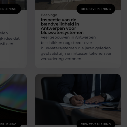
VERLENING
DIENSTVERLENING
Beabingo
Inspectie van de
brandveiligheid in
Antwerpen voor
bluswatersystemen
elen
Veel gebouwen in Antwerpen
jk idee dat
beschikken nog steeds over
 wil een
bluswatersystemen die jaren geleden
geplaatst zijn en intussen tekenen van
veroudering vertonen.
VERLENING
DIENSTVERLENING