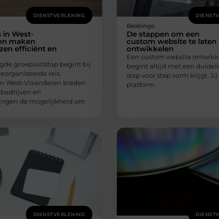
DIENSTVERLENING
DIENST
Beabingo
 in West-
De stappen om een
en maken
custom website te laten
zen efficiënt en
ontwikkelen
Een custom website ontwikk
gde groepsuitstap begint bij
begint altijd met een duideli
eorganiseerde reis.
stap voor stap vorm krijgt. Jij
in West-Vlaanderen bieden
platform
 bedrijven en
ingen de mogelijkheid om
DIENSTVERLENING
DIENST