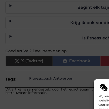
Begint elk tra
Krijg ik ook voed
Is fitness ec
Goed artikel? Deel hem dan op:
X (Twitter)
Facebook
Fitnesscoach Antwerpen
Tags:
Dit artikel is samengesteld door het redactieteam van beabin
betrouwbare informatie.
Wij ma
websit
voorke