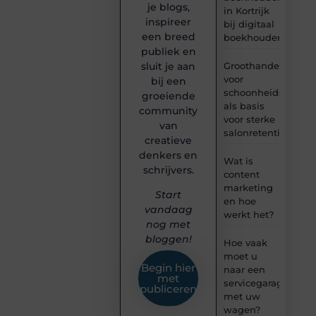
je blogs,
in Kortrijk
inspireer
bij digitaal
een breed
boekhouden?
publiek en
Groothandel
sluit je aan
voor
bij een
schoonheidsproduc
groeiende
als basis
community
voor sterke
van
salonretentie
creatieve
denkers en
Wat is
schrijvers.
content
marketing
Start
en hoe
vandaag
werkt het?
nog met
bloggen!
Hoe vaak
moet u
Begin hier
naar een
met
servicegarage
publiceren
met uw
wagen?