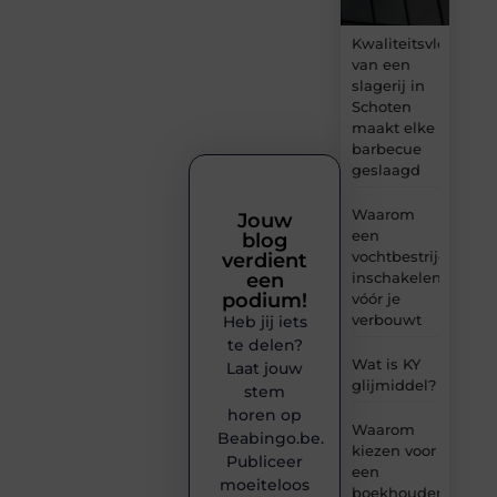
Kwaliteitsvlees
van een
slagerij in
Schoten
maakt elke
barbecue
geslaagd
Waarom
Jouw
een
blog
vochtbestrijdingsbe
verdient
inschakelen
een
podium!
vóór je
verbouwt
Heb jij iets
te delen?
Wat is KY
Laat jouw
glijmiddel?
stem
horen op
Waarom
Beabingo.be.
kiezen voor
Publiceer
een
moeiteloos
boekhouder