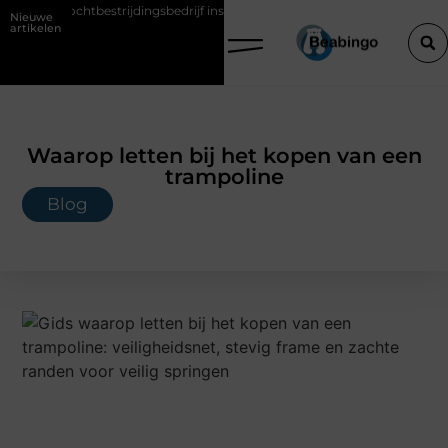
vochtbestrijdingsbedrijf inschakelen vóór je verbouwt
Wat is KY gli
Nieuwe
artikelen
Waarop letten bij het kopen van een
trampoline
Blog