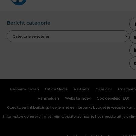
Bericht categorie
Beroemdheden
Uit de Media
Partners
Over ons
Ons team
Aanmelden
Website index
Cookiebeleid (EU)
Goedkope linkbuilding: hoe je met een beperkt budget je website kunt 
Inkomsten genereren met mijn website: zo haal je het meeste uit je onli