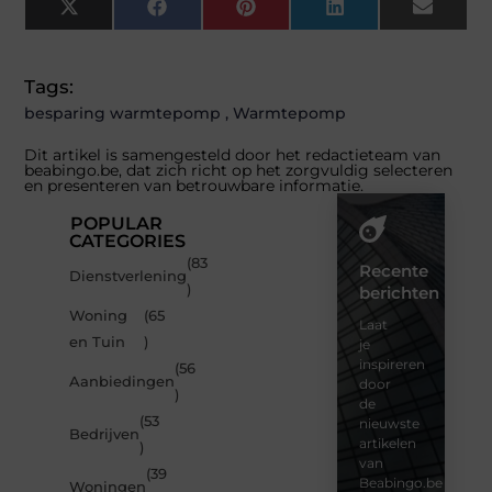
X
Facebook
Pinterest
LinkedIn
Email
(Twitter)
Tags:
besparing warmtepomp
,
Warmtepomp
Dit artikel is samengesteld door het redactieteam van
beabingo.be, dat zich richt op het zorgvuldig selecteren
en presenteren van betrouwbare informatie.
POPULAR
CATEGORIES
(83
Recente
Dienstverlening
)
berichten
Woning
(65
Laat
en Tuin
)
je
inspireren
(56
Aanbiedingen
door
)
de
(53
nieuwste
Bedrijven
artikelen
)
van
(39
Beabingo.be
Woningen