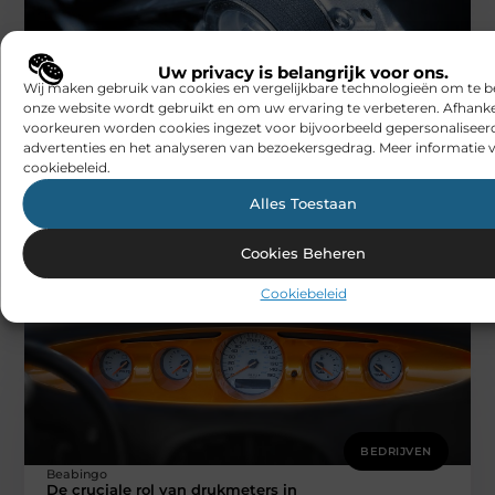
Uw privacy is belangrijk voor ons.
Wij maken gebruik van cookies en vergelijkbare technologieën om te b
onze website wordt gebruikt en om uw ervaring te verbeteren. Afhanke
BEDRIJVEN
voorkeuren worden cookies ingezet voor bijvoorbeeld gepersonaliseer
Beabingo
advertenties en het analyseren van bezoekersgedrag. Meer informatie v
Gids voor basisonderhoud en een vlotte
herstelling van uw Manitou-heftruck
cookiebeleid.
Het regelmatig uitvoeren van basis onderhoud aan uw
Manitou-heftruck is essentieel voor een optimale
Alles Toestaan
werking en lange levensduur. Veelvoorkomende taken
Cookies Beheren
Cookiebeleid
BEDRIJVEN
Beabingo
De cruciale rol van drukmeters in