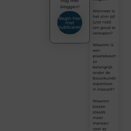
nog met
bloggen!
Wanneer is
het slim (of
Begin hier
juist niet)
met
publiceren
om goud te
verkopen?
Waarom is
een
plaatsbeschrijving
zo
belangrijk
onder de
bouwkundige
expertises
in Hasselt?
Waarom
kiezen
steeds
meer
mensen
voor as