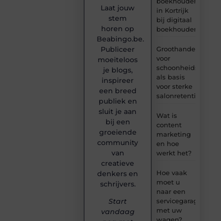
boekhouder
Laat jouw
in Kortrijk
stem
bij digitaal
horen op
boekhouden?
Beabingo.be.
Publiceer
Groothandel
voor
moeiteloos
schoonheidsproduc
je blogs,
als basis
inspireer
voor sterke
een breed
salonretentie
publiek en
sluit je aan
Wat is
bij een
content
groeiende
marketing
community
en hoe
van
werkt het?
creatieve
Hoe vaak
denkers en
moet u
schrijvers.
naar een
servicegarage
Start
met uw
vandaag
wagen?