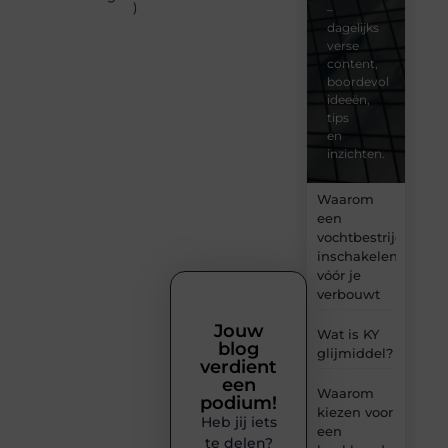
)
–
dagelijks
verse
content,
boordevol
ideeën,
tips
en
inzichten.
Waarom
een
vochtbestrijdingsbe
inschakelen
vóór je
verbouwt
Jouw
Wat is KY
blog
glijmiddel?
verdient
een
Waarom
podium!
kiezen voor
Heb jij iets
een
te delen?