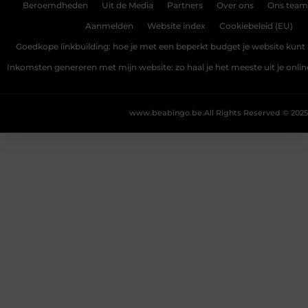
Beroemdheden
Uit de Media
Partners
Over ons
Ons team
Aanmelden
Website index
Cookiebeleid (EU)
Goedkope linkbuilding: hoe je met een beperkt budget je website kunt 
Inkomsten genereren met mijn website: zo haal je het meeste uit je onli
www.beabingo.be.
All Rights Reserved © 2025