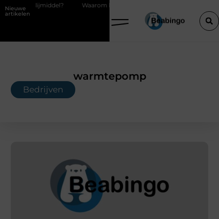
Waarom kiezen voor een boekhouder in Kortrijk bij digitaal boekho
Nieuwe
artikelen
warmtepomp
Bedrijven